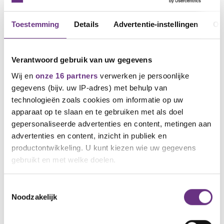
Jouw werkgever
Toestemming
Details
Advertentie-instellingen
Ov
Naam werkgever (optioneel)
None
Verantwoord gebruik van uw gegevens
Wij en
onze 16 partners
verwerken je persoonlijke
Adres werkgever (optioneel)
None
gegevens (bijv. uw IP-adres) met behulp van
technologieën zoals cookies om informatie op uw
apparaat op te slaan en te gebruiken met als doel
Plaats werkgever (optioneel)
None
gepersonaliseerde advertenties en content, metingen aan
advertenties en content, inzicht in publiek en
productontwikkeling. U kunt kiezen wie uw gegevens
gebruikt en met welke doelen.
Hoe wil je betalen?
Als u het toestaat, willen we ook graag:
Toestemmingsselectie
Kies je betaalmethode
Noodzakelijk
Informatie verzamelen over uw geografische
Maandelijkse automatische incasso
locatie, die tot een paar meter nauwkeurig kan zijn
Uw apparaat identificeren door het actief te