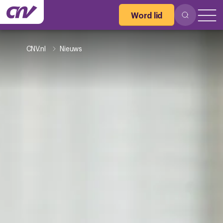
Word lid
CNV.nl
Nieuws