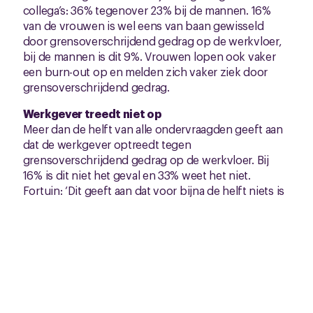
collega’s: 36% tegenover 23% bij de mannen. 16%
van de vrouwen is wel eens van baan gewisseld
door grensoverschrijdend gedrag op de werkvloer,
bij de mannen is dit 9%. Vrouwen lopen ook vaker
een burn-out op en melden zich vaker ziek door
grensoverschrijdend gedrag.
Werkgever treedt niet op
Meer dan de helft van alle ondervraagden geeft aan
dat de werkgever optreedt tegen
grensoverschrijdend gedrag op de werkvloer. Bij
16% is dit niet het geval en 33% weet het niet.
Fortuin: ‘Dit geeft aan dat voor bijna de helft niets is
geregeld: er wordt niet opgetreden of men weet het
simpelweg niet.’ Ruim een kwart van de
ondervraagden weet überhaupt niet waar ze terecht
kunnen met klachten over intimiderend gedrag op
de werkvloer.
Aan de slag
Het CNV roept werkgevers op om snel werk te