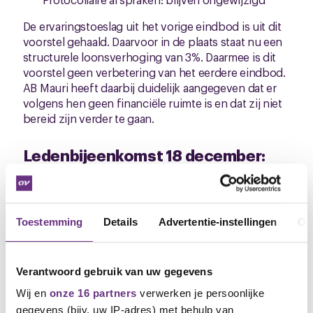
De ervaringstoeslag uit het vorige eindbod is uit dit
voorstel gehaald. Daarvoor in de plaats staat nu een
structurele loonsverhoging van 3%. Daarmee is dit
voorstel geen verbetering van het eerdere eindbod.
AB Mauri heeft daarbij duidelijk aangegeven dat er
volgens hen geen financiële ruimte is en dat zij niet
bereid zijn verder te gaan.
Ledenbijeenkomst 18 december:
jouw stem telt!
Wij roepen jullie op om allemaal naar de
ledenbijeenkomst te komen op
donderdag 18
december om 13.00 uur.
Tijdens deze bijeenkomst
Toestemming
Details
Advertentie-instellingen
Ov
lichten wij het aangepaste eindbod toe,
beantwoorden we jullie vragen en brengen CNV-
leden hun stem uit over dit vernieuwde voorstel.
Verantwoord gebruik van uw gegevens
Wij en
onze 16 partners
verwerken je persoonlijke
Het overleg met AB Mauri heeft niet geleid tot een
verbeterd eindbod. Daarmee ligt er nu een voorstel
gegevens (bijv. uw IP-adres) met behulp van