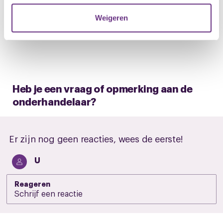
M 06 - 81 92 04 53
verzameld op basis van uw gebruik van hun services.
E
a.bosma@cnvvakmensen.nl
Weigeren
U kunt uw toestemming op elk moment wijzigen of
intrekken via de
cookieverklaring
of door te klikken op
het ronde cookie-instellingenicoontje linksonder op de
pagina.
Heb je een vraag of opmerking aan de
onderhandelaar?
Er zijn nog geen reacties, wees de eerste!
U
Reageren