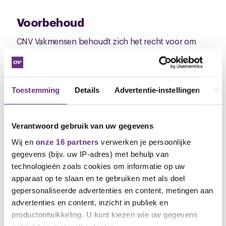
Voorbehoud
CNV Vakmensen behoudt zich het recht voor om
tijdens de onderhandelingen voorstellen in te
trekken dan met aanvullende of gewijzigde
voorstellen te komen.
Toestemming
Details
Advertentie-instellingen
Ov
Betrek je collega
Als vakbond kunnen we geen boodschappen voor
Verantwoord gebruik van uw gegevens
je doen, je auto voltanken of je energierekening
betalen. We kunnen wél een goede cao voor je
Wij en
onze 16 partners
verwerken je persoonlijke
afsluiten. De belangrijkste taak van vakbonden is
gegevens (bijv. uw IP-adres) met behulp van
namens jou afspraken te maken over werk en
technologieën zoals cookies om informatie op uw
inkomen. Maar die goede cao komt er niet zomaar.
apparaat op te slaan en te gebruiken met als doel
Zonder leden is het moeilijk om goede afspraken te
gepersonaliseerde advertenties en content, metingen aan
maken. Met elk nieuw CNV-lid worden we sterker en
advertenties en content, inzicht in publiek en
zijn we meer representatief bij je werkgever. Voor je
productontwikkeling. U kunt kiezen wie uw gegevens
collega die nog geen lid is, hebben we daarom een