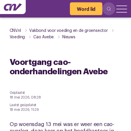
Word lid
CNV.nl
Vakbond voor voeding en de groensector
Voeding
Cao Avebe
Nieuws
Voortgang cao-
onderhandelingen Avebe
Geplaatst
18 mei 2026, 08:28
Laatst geüpdatet
18 mei 2026, 11:29
Op woensdag 13 mei was er weer een cao-
overleg, deze keer op het hoofdkantoor in