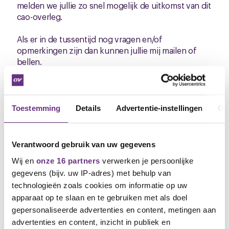
melden we jullie zo snel mogelijk de uitkomst van dit
cao-overleg.
Als er in de tussentijd nog vragen en/of
opmerkingen zijn dan kunnen jullie mij mailen of
bellen.
De cao online
Je kunt alle info over de cao-onderhandelingen
Toestemming
Details
Advertentie-instellingen
Ov
terugvinden op de cao-pagina. Daar kun je ook
vragen stellen of reageren. Ga hier voor naar de
cao-
pagina
.
Ontvang je dit bericht per post, dan kun je
Verantwoord gebruik van uw gegevens
de link in deze nieuwsbrief niet gebruiken. Je kunt
de cao-pagina vinden via
www.cnv.nl/caos/
. Vul
Wij en
onze 16 partners
verwerken je persoonlijke
daar in de zoekbalk Avebe in.
gegevens (bijv. uw IP-adres) met behulp van
technologieën zoals cookies om informatie op uw
Auke Wietze Bosma,
apparaat op te slaan en te gebruiken met als doel
bestuurder CNV
gepersonaliseerde advertenties en content, metingen aan
M: 06 81920453
advertenties en content, inzicht in publiek en
E: a.bosma@cnv.nl