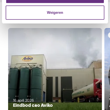
informatie die u aan ze heeft verstrekt of die ze hebben
verzameld op basis van uw gebruik van hun services.
Weigeren
Gerelateerd nieuws
U kunt uw toestemming op elk moment wijzigen of
Zie al het nieuws
intrekken via de
cookieverklaring
of door te klikken op
het ronde cookie-instellingenicoontje linksonder op de
pagina.
16 april 2026
Eindbod cao Aviko