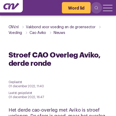
Word lid
CNV.nl
Vakbond voor voeding en de groensector
Voeding
Cao Aviko
Nieuws
Stroef CAO Overleg Aviko,
derde ronde
Geplaatst
01 december 2022, 11:40
Laatst geüpdatet
01 december 2022, 16:47
Het derde cao-overleg met Aviko is stroef
verlopen. De sfeer is goed, maar het overleg