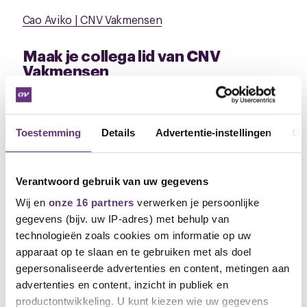
Cao Aviko | CNV Vakmensen
Maak je collega lid van CNV
Vakmensen
Het is de tijd dat werknemers meer invloed krijgen,
maar dan moeten er meer werknemers lid worden!
Op dit moment is een zeer aantrekkelijk aanbond
Toestemming
Details
Advertentie-instellingen
Ov
om lid te worden maar ook voor jou om iemand lid te
maken! Het nieuwe lid betaalt voor de eerste 6
maanden totaal maar €20,23 en jij krijgt als
Verantwoord gebruik van uw gegevens
aanbrenger een waardebon van €20,00!
Wij en
onze 16 partners
verwerken je persoonlijke
Sluit je aan | CNV Vakmensen
gegevens (bijv. uw IP-adres) met behulp van
technologieën zoals cookies om informatie op uw
We houden je op de hoogte.
apparaat op te slaan en te gebruiken met als doel
gepersonaliseerde advertenties en content, metingen aan
advertenties en content, inzicht in publiek en
Peter de Ridder
productontwikkeling. U kunt kiezen wie uw gegevens