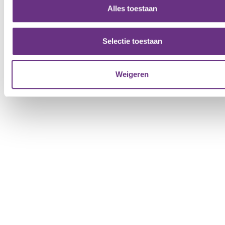
informatie die u aan ze heeft verstrekt of die ze hebben ver
Alles toestaan
op basis van uw gebruik van hun services.
U kunt uw toestemming op elk moment wijzigen of intrekken 
Selectie toestaan
cookieverklaring
of door te klikken op het ronde cookie-
instellingenicoontje linksonder op de pagina.
Weigeren