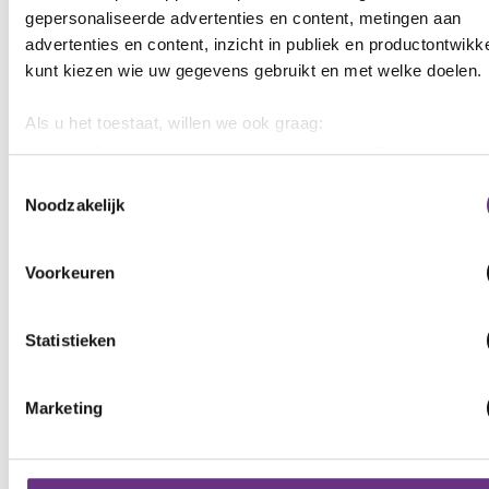
gepersonaliseerde advertenties en content, metingen aan
advertenties en content, inzicht in publiek en productontwikk
kunt kiezen wie uw gegevens gebruikt en met welke doelen.
Als u het toestaat, willen we ook graag:
Informatie verzamelen over uw geografische locatie, d
een paar meter nauwkeurig kan zijn
Toestemmingsselectie
Noodzakelijk
Uw apparaat identificeren door het actief te scannen 
specifieke eigenschappen (fingerprinting)
Lees meer over hoe uw persoonlijke gegevens worden verwe
Voorkeuren
stel uw voorkeuren in het
detailgedeelte
in. U kunt uw toes
op elk moment wijzigen of intrekken in de Cookieverklaring.
Statistieken
We gebruiken cookies om content en advertenties te persona
om functies voor social media te bieden en om ons websitev
Marketing
te analyseren. Ook delen we informatie over uw gebruik van
site met onze partners voor social media, adverteren en ana
Deze partners kunnen deze gegevens combineren met ande