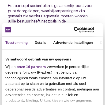
Het concept sociaal plan is gezamenlijk punt voor
punt doorgelopen, waarbij aanpassingen zijn
gemaakt die verder uitgewerkt moeten worden.
Jullie bestuur heeft net zoals in de
ledenbijeenkomst wederom aangegeven dat bijna
iedereen herplaatst kan worden.
Dat is goed nieuws, maar wij hebben wel gevraagd
om bevestiging hiervan. Vaak gebeurd dat bij
Toestemming
Details
Advertentie-instellingen
Ov
verhuizing en/of reorganisatie via een
adviesaanvraag aan de OR, waarin exact beschreven
staat hoe de nieuwe organisatie er uit ziet, met
Verantwoord gebruik van uw gegevens
welke functies, wat de functieomschrijven zijn en
Wij en
onze 16 partners
verwerken je persoonlijke
hoeveel mensen er werkzaam zijn. Tijdens volgende
gesprekken verwachten wij dat jullie bestuur hier
gegevens (bijv. uw IP-adres) met behulp van
duidelijkheid over geeft. En we gaan bespreken wat
technologieën zoals cookies om informatie op uw
er gebeurt met de mensen, die niet herplaats
apparaat op te slaan en te gebruiken met als doel
kunnen worden.
gepersonaliseerde advertenties en content, metingen aan
advertenties en content, inzicht in publiek en
Hoe verder ?
productontwikkeling. U kunt kiezen wie uw gegevens