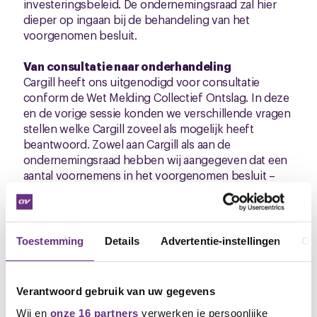
investeringsbeleid. De ondernemingsraad zal hier
dieper op ingaan bij de behandeling van het
voorgenomen besluit.
Van consultatie naar onderhandeling
Cargill heeft ons uitgenodigd voor consultatie
conform de Wet Melding Collectief Ontslag. In deze
en de vorige sessie konden we verschillende vragen
stellen welke Cargill zoveel als mogelijk heeft
beantwoord. Zowel aan Cargill als aan de
ondernemingsraad hebben wij aangegeven dat een
aantal voornemens in het voorgenomen besluit –
wat ons betreft - aangepast moet worden:
Het werken met uitgestelde boventalligheids-
en/of beëindigingsdatums voor de groep van 13
Toestemming
Details
Advertentie-instellingen
Ov
werknemers heeft niet onze voorkeur.
Bij het bepalen van boventalligheid moet één-
op-één aangesloten worden bij de
Verantwoord gebruik van uw gegevens
uitwisselbaarheid van functies en het
Wij en
onze 16 partners
verwerken je persoonlijke
afspiegelingsbeginsel van het UWV.