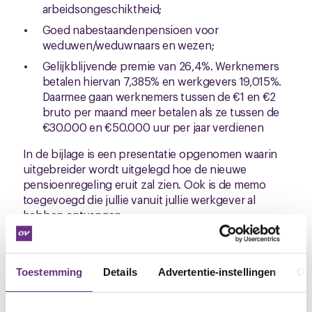
arbeidsongeschiktheid;
Goed nabestaandenpensioen voor
weduwen/weduwnaars en wezen;
Gelijkblijvende premie van 26,4%. Werknemers
betalen hiervan 7,385% en werkgevers 19,015%.
Daarmee gaan werknemers tussen de €1 en €2
bruto per maand meer betalen als ze tussen de
€30.000 en €50.000 uur per jaar verdienen
In de bijlage is een presentatie opgenomen waarin
uitgebreider wordt uitgelegd hoe de nieuwe
pensioenregeling eruit zal zien. Ook is de memo
toegevoegd die jullie vanuit jullie werkgever al
hebben ontvangen.
Ledenraadpleging
Omdat de pensioenregeling die bij Farm Frites wordt
Toestemming
Details
Advertentie-instellingen
Ov
toegepast is opgenomen in de cao, moeten alle cao
partijen akkoord geven op een wijziging van de
bestaande afspraak. Dit betekent dat de leden van