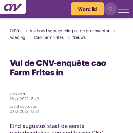
Word lid
CNV.nl
Vakbond voor voeding en de groensector
Voeding
Cao Farm Frites
Nieuws
Vul de CNV-enquête cao
Farm Frites in
Geplaatst
26 juli 2022, 13:49
Laatst geüpdatet
26 juli 2022, 16:50
Eind augustus staat de eerste
onderhandeling gepland tussen CNV