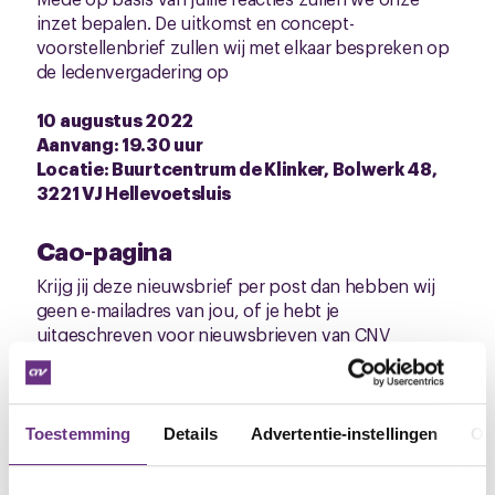
inzet bepalen. De uitkomst en concept-
voorstellenbrief zullen wij met elkaar bespreken op
de ledenvergadering op
10 augustus 2022
Aanvang: 19.30 uur
Locatie: Buurtcentrum de Klinker, Bolwerk 48,
3221 VJ Hellevoetsluis
Cao-pagina
Krijg jij deze nieuwsbrief per post dan hebben wij
geen e-mailadres van jou, of je hebt je
uitgeschreven voor nieuwsbrieven van CNV
Vakmensen. Wij willen het liefst jou zo snel mogelijk
op de hoogte stellen van al het cao-nieuws. Kijk
daarom op “mijncnv” op onze site:
www.cnvvakmensen.nl
om dit te controleren of
Toestemming
Details
Advertentie-instellingen
Ov
geef je e-mailadres opnieuw door.