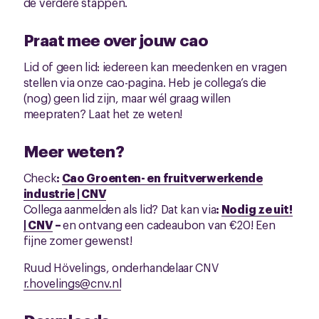
de verdere stappen.
Praat mee over jouw cao
Lid of geen lid: iedereen kan meedenken en vragen
stellen via onze cao-pagina. Heb je collega’s die
(nog) geen lid zijn, maar wél graag willen
meepraten? Laat het ze weten!
Meer weten?
Check
:
Cao Groenten- en fruitverwerkende
industrie | CNV
Collega aanmelden als lid? Dat kan via
:
Nodig ze uit!
| CNV
–
en ontvang een cadeaubon van €20! Een
fijne zomer gewenst!
Ruud Hövelings, onderhandelaar CNV
r.hovelings@cnv.nl