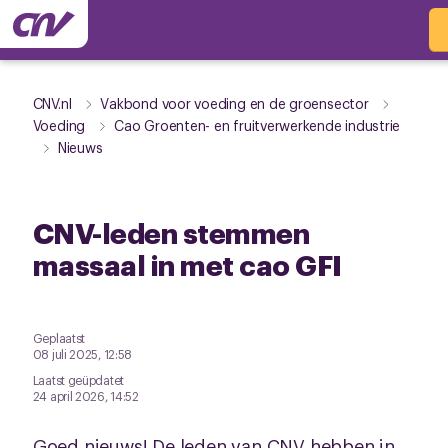
CNV.nl
Vakbond voor voeding en de groensector
Voeding
Cao Groenten- en fruitverwerkende industrie
Nieuws
CNV-leden stemmen
massaal in met cao GFI
Geplaatst
08 juli 2025, 12:58
Laatst geüpdatet
24 april 2026, 14:52
Goed nieuws! De leden van CNV hebben in