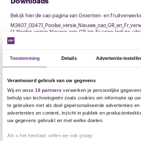
Downloads
Bekijk hier de cao-pagina van Groenten- en fruitverwerk
M2407_0347.1_Poolse_versie_Nieuwe_cao_GR_en_Fr_verw
(.1_Poolse_versie_Nieuwe_cao_GR_en_Fr_verw_Ind_na_uit
Toestemming
Details
Advertentie-instelli
Gerelateerd nieuws
Zie al het nieuws
Verantwoord gebruik van uw gegevens
Wij en
onze 16 partners
verwerken je persoonlijke gegevens
NIEUWS
behulp van technologieën zoals cookies om informatie op uw
te gebruiken met als doel gepersonaliseerde advertenties en
advertenties en content, inzicht in publiek en productontwikk
uw gegevens gebruikt en met welke doelen.
Als u het toestaat, willen we ook graag: