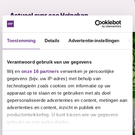
Actueel over cao Heineken
Zie al het nieuws
Toestemming
Details
Advertentie-instellingen
Ov
Verantwoord gebruik van uw gegevens
Wij en
onze 16 partners
verwerken je persoonlijke
gegevens (bijv. uw IP-adres) met behulp van
technologieën zoals cookies om informatie op uw
apparaat op te slaan en te gebruiken met als doel
gepersonaliseerde advertenties en content, metingen aan
advertenties en content, inzicht in publiek en
9 juni 2026
SBR van Heineken is verlengd tot 1 april
productontwikkeling. U kunt kiezen wie uw gegevens
2027: stem mee over het bereikte
gebruikt en met welke doelen.
resultaat