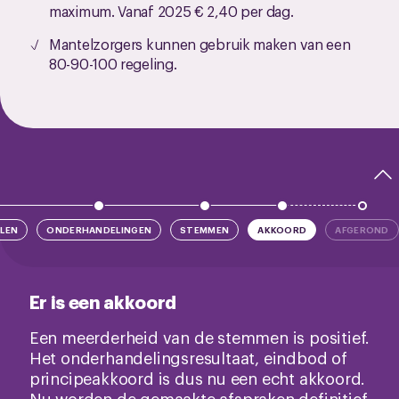
maximum. Vanaf 2025 € 2,40 per dag.
Mantelzorgers kunnen gebruik maken van een
80-90-100 regeling.
LEN
ONDERHANDELINGEN
STEMMEN
AKKOORD
AFGEROND
Er is een akkoord
Een meerderheid van de stemmen is positief.
Het onderhandelingsresultaat, eindbod of
principeakkoord is dus nu een echt akkoord.
Nu worden de gemaakte afspraken definitief