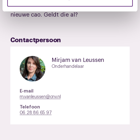
De oude cao is verlopen en er is een
U kunt uw toestemming op elk moment wijzigen of
nieuwe cao. Geldt die al?
intrekken via de
cookieverklaring
of door te klikken op
het ronde cookie-instellingenicoontje linksonder op de
pagina.
Contactpersoon
Mirjam van Leussen
Onderhandelaar
E-mail
m.vanleussen@cnv.nl
Telefoon
06 28 86 65 97