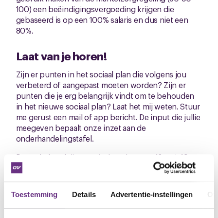
100) een beëindigingsvergoeding krijgen die
gebaseerd is op een 100% salaris en dus niet een
80%.
Laat van je horen!
Zijn er punten in het sociaal plan die volgens jou
verbeterd of aangepast moeten worden? Zijn er
punten die je erg belangrijk vindt om te behouden
in het nieuwe sociaal plan? Laat het mij weten. Stuur
me gerust een mail of app bericht. De input die jullie
meegeven bepaalt onze inzet aan de
onderhandelingstafel.
De onderhandelingen vinden plaats op 12 mei, 19
mei, 2 juni en 9 juni. Tussentijds ontvangen jullie
bericht over de ontwikkelingen op de
onderhandelingstafel. Natuurlijk hebben
Toestemming
Details
Advertentie-instellingen
Ov
vakbondsleden uiteindelijk ook het laatste woord.
CNV leden zullen kunnen stemmen zodra wij de