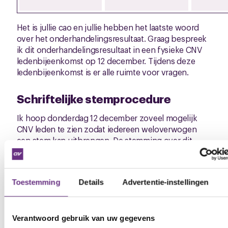
Het is jullie cao en jullie hebben het laatste woord
over het onderhandelingsresultaat. Graag bespreek
ik dit onderhandelingsresultaat in een fysieke CNV
ledenbijeenkomst op 12 december. Tijdens deze
ledenbijeenkomst is er alle ruimte voor vragen.
Schriftelijke stemprocedure
Ik hoop donderdag 12 december zoveel mogelijk
CNV leden te zien zodat iedereen weloverwogen
een stem kan uitbrengen. De stemming over dit
resultaat zal voor de CNV leden uiteindelijk
schriftelijk plaatsvinden, dus niet tijdens de
vergadering.
Toestemming
Details
Advertentie-instellingen
Nadat de ledenbijeenkomsten hebben
plaatsgevonden krijgen alle CNV leden een email
met nieuwsbrief waarin je digitaal je stem kunt
Verantwoord gebruik van uw gegevens
uitbrengen. Tot uiterlijk 19 december kunnen de