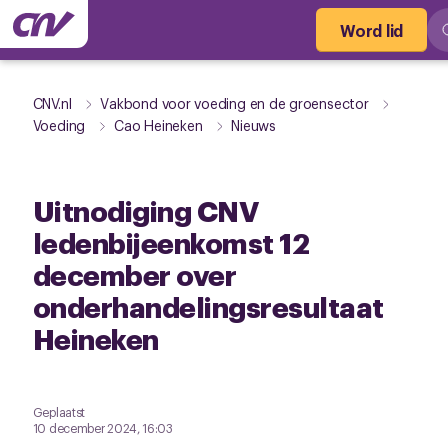
Word lid
CNV.nl
Vakbond voor voeding en de groensector
Voeding
Cao Heineken
Nieuws
Uitnodiging CNV
ledenbijeenkomst 12
december over
onderhandelingsresultaat
Heineken
Geplaatst
10 december 2024, 16:03