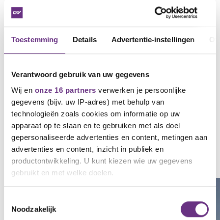
M 06 4845 6854
E
t.westra@cnvvakmensen.nl
Toestemming
Details
Advertentie-instellingen
Ov
Downloads
Verantwoord gebruik van uw gegevens
Imperial_Brands_Joure_definitief__2023-2024 (.pdf)
Wij en
onze 16 partners
verwerken je persoonlijke
gegevens (bijv. uw IP-adres) met behulp van
technologieën zoals cookies om informatie op uw
apparaat op te slaan en te gebruiken met als doel
gepersonaliseerde advertenties en content, metingen aan
Gerelateerd nieuws
advertenties en content, inzicht in publiek en
productontwikkeling. U kunt kiezen wie uw gegevens
Zie al het nieuws
gebruikt en met welke doelen.
Als u het toestaat, willen we ook graag:
Toestemmingsselectie
Noodzakelijk
Informatie verzamelen over uw geografische