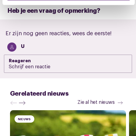
U kunt uw toestemming op elk moment wijzigen of
intrekken via de
cookieverklaring
of door te klikken op
Heb je een vraag of opmerking?
het ronde cookie-instellingenicoontje linksonder op de
pagina.
Er zijn nog geen reacties, wees de eerste!
U
Reageren
Gerelateerd nieuws
Zie al het nieuws
NIEUWS