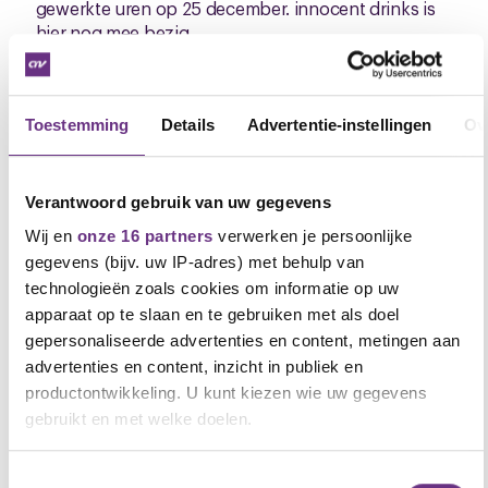
gewerkte uren op 25 december. innocent drinks is
hier nog mee bezig.
Werkgroep Duurzame Inzetbaarheid
: de werkgroep
wordt in het eerste kwartaal van 2024 opgericht en
Toestemming
Details
Advertentie-instellingen
Ov
zal zich bezighouden met onder andere het
ouderenbeleid.
Data volgende cao onderhandelingen
Verantwoord gebruik van uw gegevens
In april zal nogmaals een periodiek overleg gevoerd
Wij en
onze 16 partners
verwerken je persoonlijke
worden als voorbereiding op de cao
gegevens (bijv. uw IP-adres) met behulp van
onderhandelingen. In mei en juni zijn inmiddels een
technologieën zoals cookies om informatie op uw
aantal data geprikt voor cao overleg. Voorafgaand
apparaat op te slaan en te gebruiken met als doel
zullen wij een ledenvergadering houden waarbij de
leden hun input kunnen geven. Jullie ontvangen
gepersonaliseerde advertenties en content, metingen aan
hier te zijner tijd een uitnodiging voor. Op onze cao
advertenties en content, inzicht in publiek en
pagina kun je het aankomende cao traject volgen:
productontwikkeling. U kunt kiezen wie uw gegevens
Cao Innocent Drinks | CNV Vakmensen - Voeding |
gebruikt en met welke doelen.
CNV Vakmensen
.
Als u het toestaat, willen we ook graag:
Toestemmingsselectie
Hebben jullie vragen, opmerkingen of zorgen naar