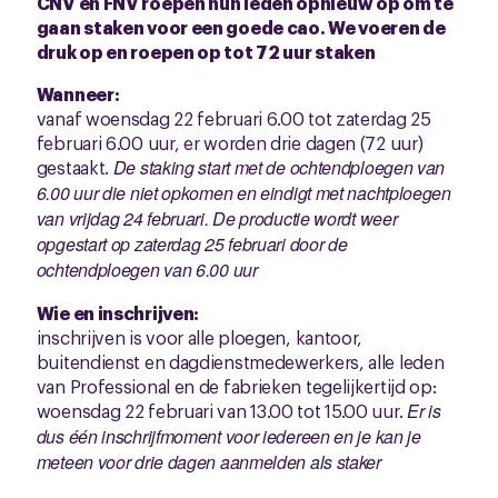
CNV en FNV roepen hun leden opnieuw op om te
gaan staken voor een goede cao. We voeren de
druk op en roepen op tot 72 uur staken
Wanneer:
vanaf woensdag 22 februari 6.00 tot zaterdag 25
februari 6.00 uur, er worden drie dagen (72 uur)
gestaakt.
De staking start met de ochtendploegen van
6.00 uur die niet opkomen en eindigt met nachtploegen
van vrijdag 24 februari. De productie wordt weer
opgestart op zaterdag 25 februari door de
ochtendploegen van 6.00 uur
Wie en inschrijven:
inschrijven is voor alle ploegen, kantoor,
buitendienst en dagdienstmedewerkers, alle leden
van Professional en de fabrieken tegelijkertijd op:
woensdag 22 februari van 13.00 tot 15.00 uur.
Er is
dus één inschrijfmoment voor iedereen en je kan je
meteen voor drie dagen aanmelden als staker