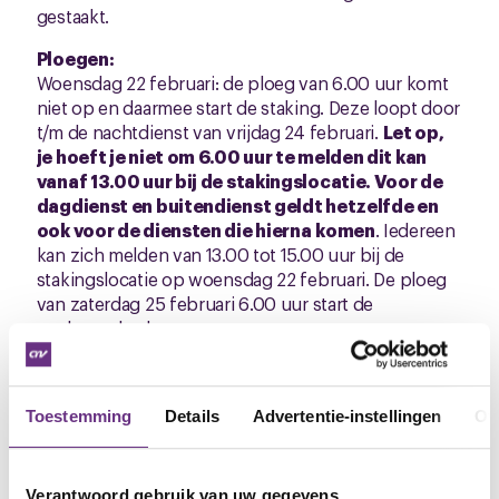
gestaakt.
Ploegen:
Woensdag 22 februari: de ploeg van 6.00 uur komt
niet op en daarmee start de staking. Deze loopt door
t/m de nachtdienst van vrijdag 24 februari.
Let op,
je hoeft je niet om 6.00 uur te melden dit kan
vanaf 13.00 uur bij de stakingslocatie. Voor de
dagdienst en buitendienst geldt hetzelfde en
ook voor de diensten die hierna
komen
. Iedereen
kan zich melden van 13.00 tot 15.00 uur bij de
stakingslocatie op woensdag 22 februari. De ploeg
van zaterdag 25 februari 6.00 uur start de
werkzaamheden weer op.
Dagdienst/Professional:
Er wordt gestaakt vanaf woensdag 22 februari vanaf
Toestemming
Details
Advertentie-instellingen
Ov
aanvang dienst t/m vrijdag 24 februari einde dienst
(zie ook vetgedrukte uitleg bij de ploegen
hierboven).
Verantwoord gebruik van uw gegevens