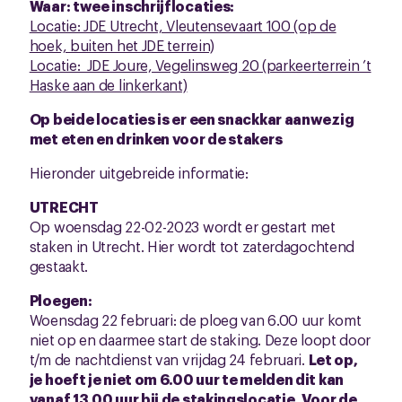
Waar: twee inschrijflocaties:
Locatie: JDE Utrecht, Vleutensevaart 100 (op de
hoek, buiten het JDE terrein)
Locatie: JDE Joure, Vegelinsweg 20 (parkeerterrein ’t
Haske aan de linkerkant)
Op beide locaties is er een snackkar aanwezig
met eten en drinken voor de stakers
Hieronder uitgebreide informatie:
UTRECHT
Op woensdag 22-02-2023 wordt er gestart met
staken in Utrecht. Hier wordt tot zaterdagochtend
gestaakt.
Ploegen:
Woensdag 22 februari: de ploeg van 6.00 uur komt
niet op en daarmee start de staking. Deze loopt door
t/m de nachtdienst van vrijdag 24 februari.
Let op,
je hoeft je niet om 6.00 uur te melden dit kan
vanaf 13.00 uur bij de stakingslocatie. Voor de