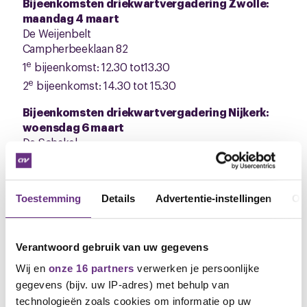
Bijeenkomsten driekwartvergadering Zwolle:
maandag 4 maart
De Weijenbelt
Campherbeeklaan 82
e
1
bijeenkomst: 12.30 tot13.30
e
2
bijeenkomst: 14.30 tot 15.30
Bijeenkomsten driekwartvergadering Nijkerk:
woensdag 6 maart
De Schakel
Oranjelaan 10
e
1
bijeenkomst: 12.30 tot 13.30
e
2
bijeenkomst: 14.30 tot 15.30
Toestemming
Details
Advertentie-instellingen
Ov
De cao online
Verantwoord gebruik van uw gegevens
Je kunt het hele cao-traject online volgen. Reageer
Wij en
onze 16 partners
verwerken je persoonlijke
en stel je vragen en blijf altijd op de hoogte van het
laatste nieuws over jouw cao.
Ga hier naar jouw cao-
gegevens (bijv. uw IP-adres) met behulp van
pagina
technologieën zoals cookies om informatie op uw