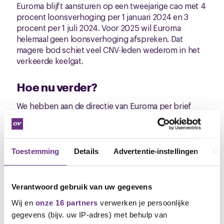
Euroma blijft aansturen op een tweejarige cao met 4
procent loonsverhoging per 1 januari 2024 en 3
procent per 1 juli 2024. Voor 2025 wil Euroma
helemaal geen loonsverhoging afspreken. Dat
magere bod schiet veel CNV-leden wederom in het
verkeerde keelgat.
Hoe nu verder?
We hebben aan de directie van Euroma per brief
laten weten dat onze leden in meerderheid het
eindbod hebben afgewezen. Ook hebben we
gevraagd of ze weer met ons in gesprek willen voor
een beter loonvoorstel. Dat antwoord verwachten
Toestemming
Details
Advertentie-instellingen
Ov
we volgende week. Afhankelijk van de reactie
beraden we ons op verdere stappen en eventuele
acties.
Verantwoord gebruik van uw gegevens
Wij en
onze 16 partners
verwerken je persoonlijke
Cao-pagina
gegevens (bijv. uw IP-adres) met behulp van