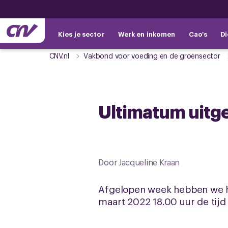
Kies je sector
Werk en inkomen
Cao's
Di
CNV.nl
Vakbond voor voeding en de groensector
Ultimatum uitg
Door Jacqueline Kraan
Afgelopen week hebben we he
maart 2022 18.00 uur de tijd 