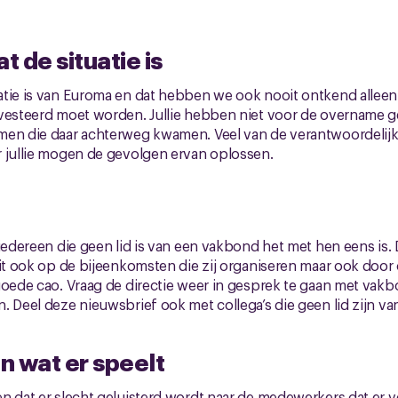
 de situatie is
atie is van Euroma en dat hebben we ook nooit ontkend alleen
nvesteerd moet worden. Jullie hebben niet voor de overname 
men die daar achterweg kwamen. Veel van de verantwoordelij
 jullie mogen de gevolgen ervan oplossen.
iedereen die geen lid is van een vakbond het met hen eens is. Di
uit ook op de bijeenkomsten die zij organiseren maar ook door
goede cao. Vraag de directie weer in gesprek te gaan met vak
. Deel deze nieuwsbrief ook met collega’s die geen lid zijn v
n wat er speelt
n dat er slecht geluisterd wordt naar de medewerkers dat er v