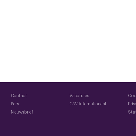
Contact
Vacatures
Coo
Pers
CNV Internationaal
Priv
Nieuwsbrief
Sta