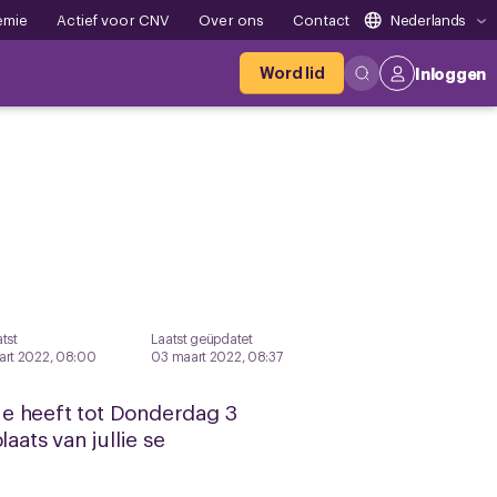
emie
Actief voor CNV
Over ons
Contact
Nederlands
Word lid
Inloggen
tst
Laatst geüpdatet
art 2022, 08:00
03 maart 2022, 08:37
ie heeft tot Donderdag 3
aats van jullie se