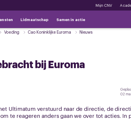
Mijn CNV
Acad
ensten
Lidmaatschap
Samen in actie
Voeding
Cao Koninklijke Euroma
Nieuws
ebracht bij Euroma
Geplaa
02 ma
t Ultimatum verstuurd naar de directie, de direct
om te reageren anders gaan we over tot acties. In pl