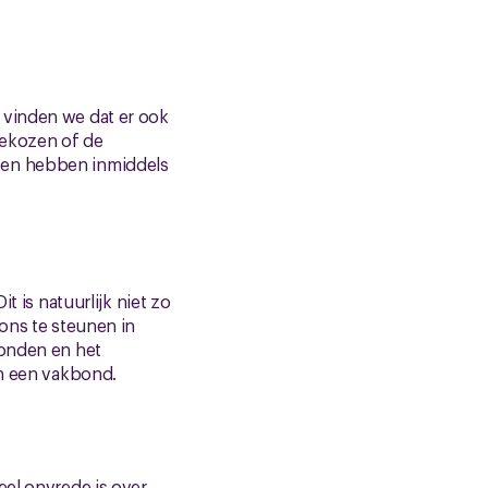
 vinden we dat er ook
gekozen of de
ken hebben inmiddels
t is natuurlijk niet zo
 ons te steunen in
bonden en het
an een vakbond.
eel onvrede is over