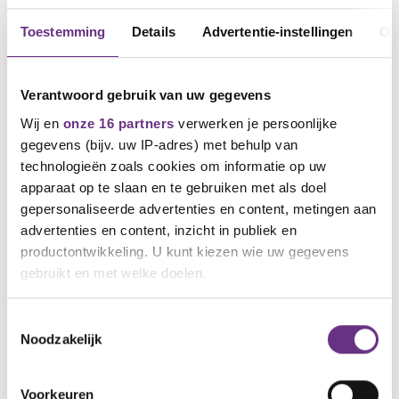
Toestemming
Details
Advertentie-instellingen
Ov
Verantwoord gebruik van uw gegevens
Wij en
onze 16 partners
verwerken je persoonlijke
gegevens (bijv. uw IP-adres) met behulp van
technologieën zoals cookies om informatie op uw
apparaat op te slaan en te gebruiken met als doel
gepersonaliseerde advertenties en content, metingen aan
16 februari 2022
Herinnering: Breng je stem uit over cao
advertenties en content, inzicht in publiek en
resultaat LW/M
productontwikkeling. U kunt kiezen wie uw gegevens
gebruikt en met welke doelen.
Tot donderdag 17 februari 18.00 uur kun je
jouw stem uitbrengen...
Als u het toestaat, willen we ook graag:
Toestemmingsselectie
Noodzakelijk
Informatie verzamelen over uw geografische
locatie, die tot een paar meter nauwkeurig kan zijn
Uw apparaat identificeren door het actief te
Voorkeuren