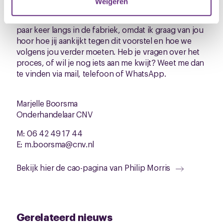
Weigeren
We onderhandelen in juni verder met elkaar. Voor de
U kunt uw toestemming op elk moment wijzigen of
volgende onderhandelingsronde kom ik nog een
intrekken via de
cookieverklaring
of door te klikken op
paar keer langs in de fabriek, omdat ik graag van jou
hoor hoe jij aankijkt tegen dit voorstel en hoe we
het ronde cookie-instellingenicoontje linksonder op de
volgens jou verder moeten. Heb je vragen over het
pagina.
proces, of wil je nog iets aan me kwijt? Weet me dan
te vinden via mail, telefoon of WhatsApp.
Marjelle Boorsma
Onderhandelaar CNV
M: 06 42 49 17 44
E: m.boorsma@cnv.nl
Bekijk hier de cao-pagina van Philip Morris
Gerelateerd nieuws