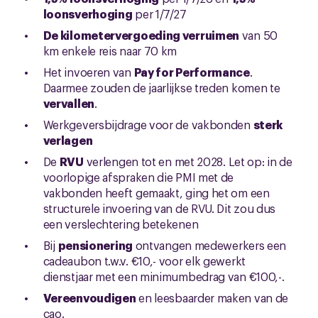
loonsverhoging
per 1/7/27
De kilometervergoeding verruimen
van 50
km enkele reis naar 70 km
Het invoeren van
Pay for Performance
.
Daarmee zouden de jaarlijkse treden komen te
vervallen
.
Werkgeversbijdrage voor de vakbonden
sterk
verlagen
De
RVU
verlengen tot en met 2028. Let op: in de
voorlopige afspraken die PMI met de
vakbonden heeft gemaakt, ging het om een
structurele invoering van de RVU. Dit zou dus
een verslechtering betekenen
Bij
pensionering
ontvangen medewerkers een
cadeaubon t.w.v. €10,- voor elk gewerkt
dienstjaar met een minimumbedrag van €100,-.
Vereenvoudigen
en leesbaarder maken van de
cao.