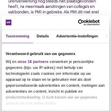
urenverwerking nog steeds niet plaatsgevonden
heeft, na meermaals aandringen van collega’s en
vakbonden, is PMI in gebreke. Als PMI dit niet snel
oplost, gaan wij hier als vakbonden actief werk van
maken.
Communicatie moet beter
Toestemming
Details
Advertentie-instellingen
Ov
Zoals ik in mijn vorige nieuwsbrief ook al benoemd
heb, zijn wij het zat dat wij als vakbonden en jij als
Verantwoord gebruik van uw gegevens
medewerker niet de hoogste prioriteit hebben bij
PMI. Wij hebben dit met duidelijke taal helder
Wij en
onze 16 partners
verwerken je persoonlijke
gemaakt. Je werkgever geeft aan dat het geen onwil
gegevens (bijv. uw IP-adres) met behulp van
is, maar dat de communicatie beter kan. We geven
technologieën zoals cookies om informatie op uw
PMI een laatste kans om zich van de beste kant te
apparaat op te slaan en te gebruiken met als doel
laten zien. Zien wij geen verbetering, dan heeft dat
gepersonaliseerde advertenties en content, metingen aan
wat ons betreft direct gevolgen en zullen wij actie
advertenties en content, inzicht in publiek en
ondernemen.
productontwikkeling. U kunt kiezen wie uw gegevens
gebruikt en met welke doelen.
Vraag je collega om zich aan te