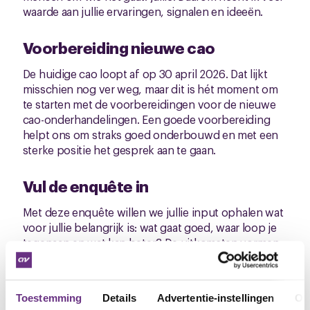
waarde aan jullie ervaringen, signalen en ideeën.
Voorbereiding nieuwe cao
De huidige cao loopt af op 30 april 2026. Dat lijkt
misschien nog ver weg, maar dit is hét moment om
te starten met de voorbereidingen voor de nieuwe
cao-onderhandelingen. Een goede voorbereiding
helpt ons om straks goed onderbouwd en met een
sterke positie het gesprek aan te gaan.
Vul de enquête in
Met deze enquête willen we jullie input ophalen wat
voor jullie belangrijk is: wat gaat goed, waar loop je
tegenaan en wat kan beter? De uitkomsten vormen
de basis voor onze inzet in de onderhandelingen.
Klik
hier
om de enquête te starten. Je kunt de
Toestemming
Details
Advertentie-instellingen
Ov
enquête invullen
tot en met 21 januari 2026
(23.59