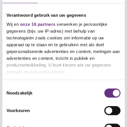
uur)
Hoe meer leden reageren, hoe sterker wij jullie
gezamenlijke stem kunnen laten klinken.
Verantwoord gebruik van uw gegevens
Wij en
onze 16 partners
verwerken je persoonlijke
Vragen of opmerkingen?
gegevens (bijv. uw IP-adres) met behulp van
technologieën zoals cookies om informatie op uw
Heb je vragen, opmerkingen of signalen die je alvast
apparaat op te slaan en te gebruiken met als doel
wilt delen? Neem dan gerust contact op.
gepersonaliseerde advertenties en content, metingen aan
Daarnaast is Ayhan Kayabasi actief als kaderlid en
advertenties en content, inzicht in publiek en
aanspreekpunt binnen het bedrijf.
productontwikkeling. U kunt kiezen wie uw gegevens
Samen zorgen we ervoor dat jullie belangen goed
gebruikt en met welke doelen.
worden vertegenwoordigd. Uiteraard houd ik jullie
op de hoogte van de vervolgstappen.
Als u het toestaat, willen we ook graag:
Toestemmingsselectie
Noodzakelijk
Informatie verzamelen over uw geografische
Ruud Hövelings
Bestuurder / onderhandelaar CNV
locatie, die tot een paar meter nauwkeurig kan zijn
M: 06 8188 4556
Uw apparaat identificeren door het actief te
Voorkeuren
E: r.hovelings@cnv.nl
scannen op specifieke eigenschappen (fingerprinting)
Lees meer over hoe uw persoonlijke gegevens worden