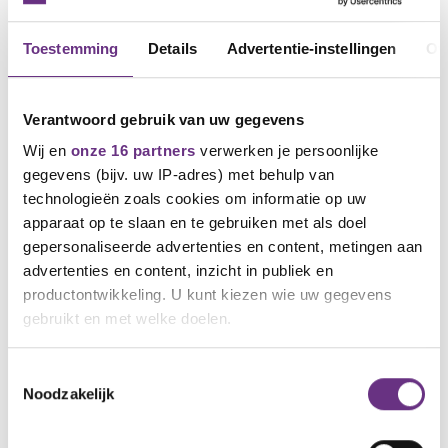
Toestemming
Details
Advertentie-instellingen
Ov
Verantwoord gebruik van uw gegevens
Wij en
onze 16 partners
verwerken je persoonlijke
gegevens (bijv. uw IP-adres) met behulp van
technologieën zoals cookies om informatie op uw
18 mei 2024
apparaat op te slaan en te gebruiken met als doel
Cao Smilde Ferbine
gepersonaliseerde advertenties en content, metingen aan
ledenvergaderingen in Bolsward en
advertenties en content, inzicht in publiek en
Edam
productontwikkeling. U kunt kiezen wie uw gegevens
Graag nodigen we jullie uit voor
gebruikt en met welke doelen.
ledenbijeenkomsten voor de cao....
Als u het toestaat, willen we ook graag:
Toestemmingsselectie
Noodzakelijk
Informatie verzamelen over uw geografische
locatie, die tot een paar meter nauwkeurig kan zijn
Uw apparaat identificeren door het actief te