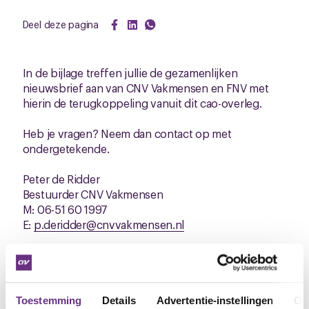
Deel deze pagina
In de bijlage treffen jullie de gezamenlijken
nieuwsbrief aan van CNV Vakmensen en FNV met
hierin de terugkoppeling vanuit dit cao-overleg.
Heb je vragen? Neem dan contact op met
ondergetekende.
Peter de Ridder
Bestuurder CNV Vakmensen
M: 06-51 60 1997
E:
p.deridder@cnvvakmensen.nl
Downloads
Toestemming
Details
Advertentie-instellingen
Ov
20210330_nbrf_eerste_ronde_cao_onderhandelingen