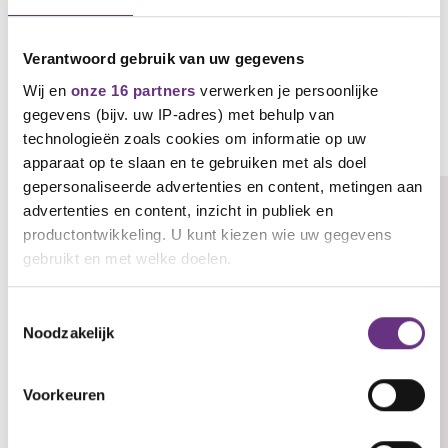
(.pdf)
Verantwoord gebruik van uw gegevens
Wij en
onze 16 partners
verwerken je persoonlijke
Gerelateerd nieuws
gegevens (bijv. uw IP-adres) met behulp van
technologieën zoals cookies om informatie op uw
Zie al het nieuws
apparaat op te slaan en te gebruiken met als doel
gepersonaliseerde advertenties en content, metingen aan
advertenties en content, inzicht in publiek en
productontwikkeling. U kunt kiezen wie uw gegevens
gebruikt en met welke doelen.
Als u het toestaat, willen we ook graag:
Toestemmingsselectie
Noodzakelijk
Informatie verzamelen over uw geografische
locatie, die tot een paar meter nauwkeurig kan zijn
Uw apparaat identificeren door het actief te
Voorkeuren
scannen op specifieke eigenschappen (fingerprinting)
Lees meer over hoe uw persoonlijke gegevens worden