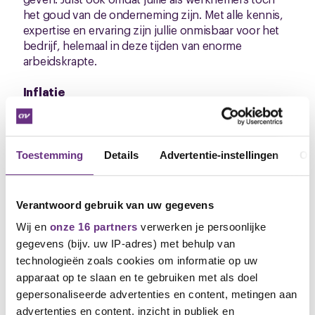
het goud van de onderneming zijn. Met alle kennis,
expertise en ervaring zijn jullie onmisbaar voor het
bedrijf, helemaal in deze tijden van enorme
arbeidskrapte.
Inflatie
Helaas zit er op dit moment niet meer
loonsverhoging in maar houden wij als CNV (en FNV)
natuurlijk de vinger aan de pols. Als wij vinden dat
de inflatie de komende tijd verder de pan uitschiet
Toestemming
Details
Advertentie-instellingen
Ov
melden wij ons wederom bij UCC.
Mochten er verder nog vragen of opmerkingen zijn
Verantwoord gebruik van uw gegevens
dan kunnen jullie mij telefonisch of per mail
Wij en
onze 16 partners
verwerken je persoonlijke
bereiken.
gegevens (bijv. uw IP-adres) met behulp van
Auke Wietze Bosma
technologieën zoals cookies om informatie op uw
Bestuurder CNV
apparaat op te slaan en te gebruiken met als doel
M: 06 8192 0453
gepersonaliseerde advertenties en content, metingen aan
E: a.bosma@cnv.nl
advertenties en content, inzicht in publiek en