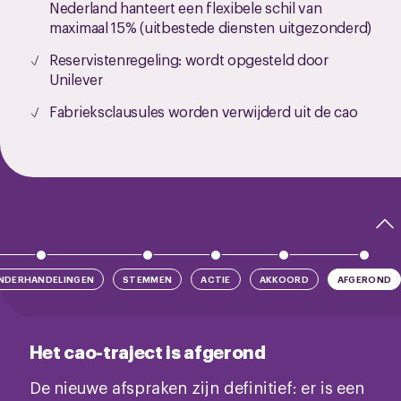
Nederland hanteert een flexibele schil van
maximaal 15% (uitbestede diensten uitgezonderd)
Reservistenregeling: wordt opgesteld door
Unilever
Fabrieksclausules worden verwijderd uit de cao
NDERHANDELINGEN
STEMMEN
ACTIE
AKKOORD
AFGEROND
Het cao-traject is afgerond
De nieuwe afspraken zijn definitief: er is een