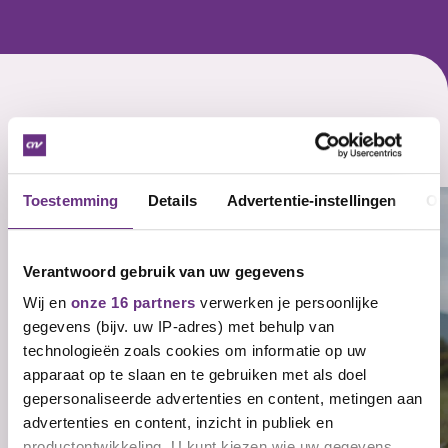
Actueel over cao Unilever
Zie al het nieuws
Toestemming
Details
Advertentie-instellingen
Ov
Verantwoord gebruik van uw gegevens
Wij en
onze 16 partners
verwerken je persoonlijke
gegevens (bijv. uw IP-adres) met behulp van
technologieën zoals cookies om informatie op uw
apparaat op te slaan en te gebruiken met als doel
gepersonaliseerde advertenties en content, metingen aan
advertenties en content, inzicht in publiek en
28 juli 2026
productontwikkeling. U kunt kiezen wie uw gegevens