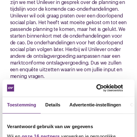
zijn we met Unilever in gesprek over de planning en
tijdslijn voor de komende cao-onderhandelingen.
Unilever wil ook graag praten over een doorlopend
sociaal plan. Het heeft wat moeite gekost om tot een
passende planning te komen, maar het is gelukt. We
starten binnenkort met de onderhandelingen voor
de cao. De onderhandelingen voor het doorlopend
sociaal plan volgen later. Hierbij wil Unilever onder
andere de ontslagvergoeding aanpassen naar een
marktconforme ontslagvergoeding. Dus we zullen
een enquête uitzetten waarin we om jullie input en
mening vragen.
Enquête cao
De afgelopen periode hebben we bijeenkomsten
Toestemming
Details
Advertentie-instellingen
Ov
gehouden over de inzet van de komende cao. We
hebben deze informatie verzameld en alles op een
rijtje gezet. Volgende week sturen we een enquête
Verantwoord gebruik van uw gegevens
uit waarin je kunt aangeven welke onderwerpen
voor jou prioriteit hebben. Je hebt twee weken de
Wij en
onze 16 partners
verwerken je persoonlijke