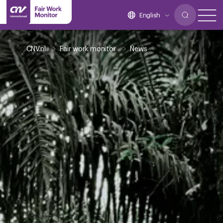
English
CNV.nl
Fair work monitor
News