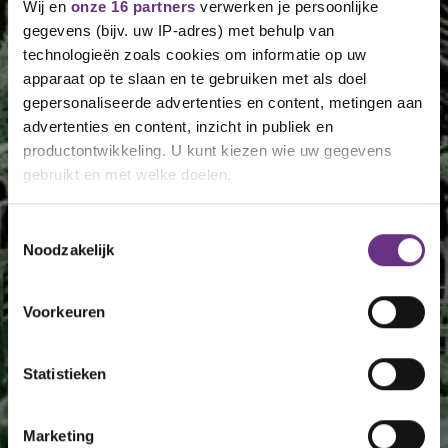
Wij en
onze 16 partners
verwerken je persoonlijke
gegevens (bijv. uw IP-adres) met behulp van
technologieën zoals cookies om informatie op uw
apparaat op te slaan en te gebruiken met als doel
gepersonaliseerde advertenties en content, metingen aan
advertenties en content, inzicht in publiek en
productontwikkeling. U kunt kiezen wie uw gegevens
gebruikt en met welke doelen.
Als u het toestaat, willen we ook graag:
Toestemmingsselectie
Noodzakelijk
Informatie verzamelen over uw geografische
locatie, die tot een paar meter nauwkeurig kan zijn
Uw apparaat identificeren door het actief te
Voorkeuren
scannen op specifieke eigenschappen (fingerprinting)
Lees meer over hoe uw persoonlijke gegevens worden
Statistieken
verwerkt en stel uw voorkeuren in het
detailgedeelte
in.
U kunt uw toestemming op elk moment wijzigen of
intrekken in de Cookieverklaring.
Marketing