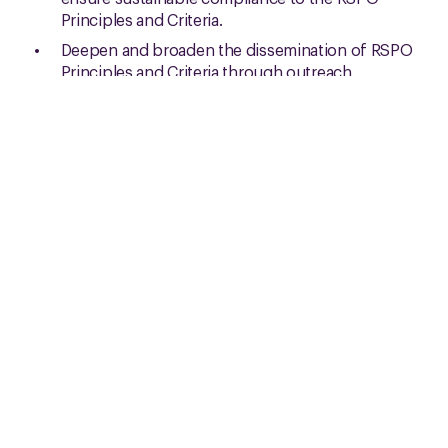
Principles and Criteria.
Deepen and broaden the dissemination of RSPO
Principles and Criteria through outreach
campaigns targeting all workers in the palm oil
sector. Such initiatives would not only raise
general awareness of the certification but also
strengthen worker participation in sustainability
and labor rights processes, helping to prevent
gaps in knowledge that could lead to exclusion
or violations. Therefore it is important to
develop advocacy or training initiatives in the
medium term.
A full list of recommendations can be read in the
2025 policy note.