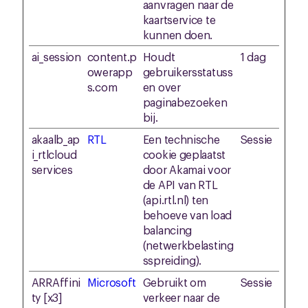
aanvragen naar de
kaartservice te
kunnen doen.
ai_session
content.p
Houdt
1 dag
owerapp
gebruikersstatuss
s.com
en over
paginabezoeken
bij.
akaalb_ap
RTL
Een technische
Sessie
i_rtlcloud
cookie geplaatst
services
door Akamai voor
de API van RTL
(api.rtl.nl) ten
behoeve van load
balancing
(netwerkbelasting
sspreiding).
ARRAffini
Microsoft
Gebruikt om
Sessie
ty [x3]
verkeer naar de