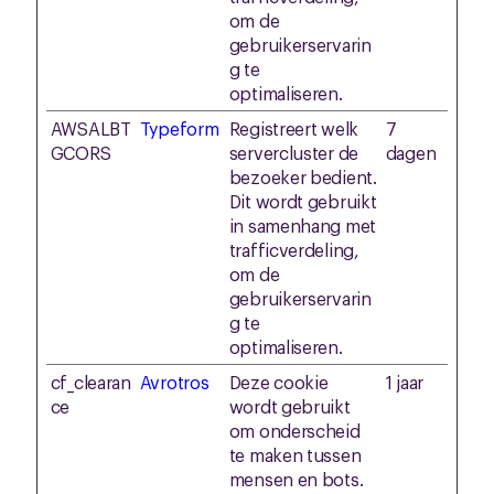
om de
gebruikerservarin
g te
optimaliseren.
AWSALBT
Typeform
Registreert welk
7
GCORS
servercluster de
dagen
bezoeker bedient.
Dit wordt gebruikt
in samenhang met
trafficverdeling,
om de
gebruikerservarin
g te
optimaliseren.
cf_clearan
Avrotros
Deze cookie
1 jaar
ce
wordt gebruikt
om onderscheid
te maken tussen
mensen en bots.