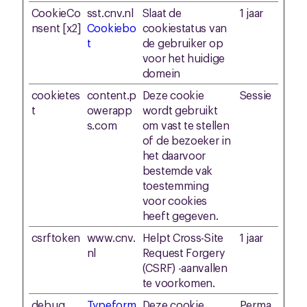
CookieCo
sst.cnv.nl
Slaat de
1 jaar
nsent [x2]
Cookiebo
cookiestatus van
t
de gebruiker op
voor het huidige
domein
cookietes
content.p
Deze cookie
Sessie
t
owerapp
wordt gebruikt
s.com
om vast te stellen
of de bezoeker in
het daarvoor
bestemde vak
toestemming
voor cookies
heeft gegeven.
csrftoken
www.cnv.
Helpt Cross-Site
1 jaar
nl
Request Forgery
(CSRF) -aanvallen
te voorkomen.
debug
Typeform
Deze cookie
Perma