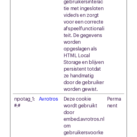
gebruikersinterac
tie met ingesloten
video's en zorgt
voor een correcte
afspeelfunctionali
teit. De gegevens
worden
opgeslagen als
HTML Local
Storage en blijven
persistent totdat
ze handmatig
door de gebruiker
worden gewist.
npotag_1:
Avrotros
Deze cookie
Perma
#:#
wordt gebruikt
nent
door
embed.avrotros.nl
om
gebruikersvoorke