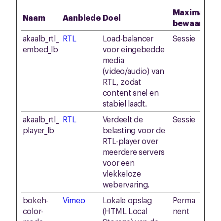
Maximale
Naam
Aanbieder
Doel
bewaarterm
akaalb_rtl_
RTL
Load-balancer
Sessie
embed_lb
voor eingebedde
media
(video/audio) van
RTL, zodat
content snel en
stabiel laadt.
akaalb_rtl_
RTL
Verdeelt de
Sessie
player_lb
belasting voor de
RTL-player over
meerdere servers
voor een
vlekkeloze
webervaring.
bokeh-
Vimeo
Lokale opslag
Perma
color-
(HTML Local
nent