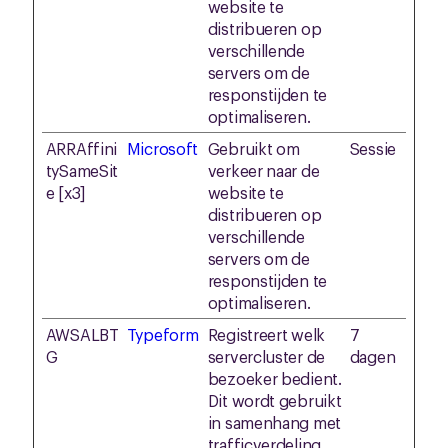
website te
distribueren op
verschillende
servers om de
responstijden te
optimaliseren.
ARRAffini
Microsoft
Gebruikt om
Sessie
tySameSit
verkeer naar de
e [x3]
website te
distribueren op
verschillende
servers om de
responstijden te
optimaliseren.
AWSALBT
Typeform
Registreert welk
7
G
servercluster de
dagen
bezoeker bedient.
Dit wordt gebruikt
in samenhang met
trafficverdeling,