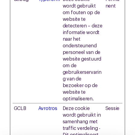
wordt gebruikt
nent
om fouten op de
website te
detecteren – deze
informatie wordt
naar het
ondersteunend
personeel van de
website gestuurd
om de
gebruikerservarin
g van de
bezoeker op de
website te
optimaliseren.
GCLB
Avrotros
Deze cookie
Sessie
wordt gebruikt in
samenhang met
traffic verdeling -
Dit optimaliseert