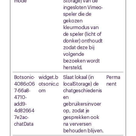
mode
Storage) van de
ingesloten Vimeo-
speler die de
gekozen
kleurmodus van
de speler (licht of
donker) onthoudt
zodat deze bij
volgende
bezoeken wordt
hersteld.
Botsonic-
widget.b
Slaat lokaal (in
Perma
4086c06
otsonic.c
localStorage) de
nent
7-66a8-
om
chatgeschiedenis
4710-
en
add9-
gebruikersinvoer
4d82664
op, zodat je
7e2ac-
gesprekken ook
chatData
na verversen
behouden blijven.