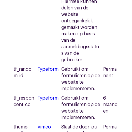
Hiermee kunnen
delen van de
website
ontoegankelijk
gemaakt worden
maken op basis
van de
aanmeldingsstatu
s van de
gebruiker.
tf_rando
Typeform
Gebruikt om
Perma
m_id
formulieren op de
nent
website te
implementeren.
tf_respon
Typeform
Gebruikt om
6
dent_cc
formulieren op de
maand
website te
en
implementeren.
theme-
Vimeo
Slaat de door jou
Perma