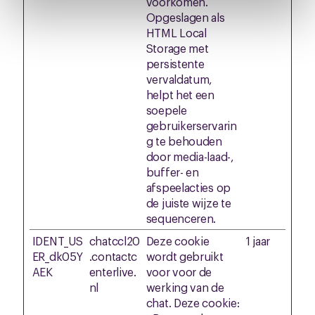
voorkomen.
intrekken via de
cookieverklaring
of door te klikken op
Opgeslagen als
het ronde cookie-instellingenicoontje linksonder op de
HTML Local
pagina.
Storage met
persistente
vervaldatum,
helpt het een
soepele
gebruikerservarin
g te behouden
door media-laad-,
buffer- en
afspeelacties op
de juiste wijze te
sequenceren.
IDENT_US
chatccl20
Deze cookie
1 jaar
ER_dk05Y
.contactc
wordt gebruikt
AEK
enterlive.
voor voor de
nl
werking van de
chat. Deze cookie: