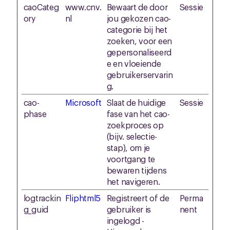
caoCateg
www.cnv.
Bewaart de door
Sessie
ory
nl
jou gekozen cao-
categorie bij het
zoeken, voor een
gepersonaliseerd
e en vloeiende
gebruikerservarin
g.
cao-
Microsoft
Slaat de huidige
Sessie
phase
fase van het cao-
zoekproces op
(bijv. selectie-
stap), om je
voortgang te
bewaren tijdens
het navigeren.
logtrackin
Fliphtml5
Registreert of de
Perma
g_guid
gebruiker is
nent
ingelogd -