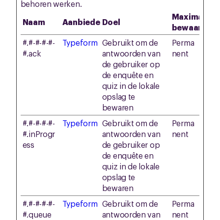
behoren werken.
Maximale
Naam
Aanbieder
Doel
bewaarterm
#.#-#-#-#-
Typeform
Gebruikt om de
Perma
#.ack
antwoorden van
nent
de gebruiker op
de enquête en
quiz in de lokale
opslag te
bewaren
#.#-#-#-#-
Typeform
Gebruikt om de
Perma
#.inProgr
antwoorden van
nent
ess
de gebruiker op
de enquête en
quiz in de lokale
opslag te
bewaren
#.#-#-#-#-
Typeform
Gebruikt om de
Perma
#.queue
antwoorden van
nent