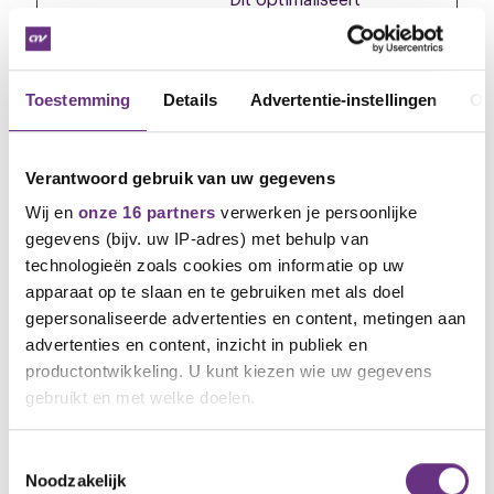
het
responspercenta
ge tussen de
bezoeker en de
Toestemming
Details
Advertentie-instellingen
Ov
site, door de
traffic te verdelen
over meerdere
Verantwoord gebruik van uw gegevens
netwerkkoppelin
Wij en
onze 16 partners
verwerken je persoonlijke
gen of servers.
gegevens (bijv. uw IP-adres) met behulp van
Geocoder
Microsoft
Lokale opslag
Perma
technologieën zoals cookies om informatie op uw
Cache#o
(IndexedDB) van
nent
apparaat op te slaan en te gebruiken met als doel
bjects
Power BI die
gepersonaliseerde advertenties en content, metingen aan
wordt gebruikt als
advertenties en content, inzicht in publiek en
cache voor de
geocoder van
productontwikkeling. U kunt kiezen wie uw gegevens
kaartvisualisaties
gebruikt en met welke doelen.
in het dashboard.
Als u het toestaat, willen we ook graag:
Govolte_
Avrotros
Deze cookie
Perma
Toestemmingsselectie
queue
wordt gebruikt
nent
Noodzakelijk
Informatie verzamelen over uw geografische