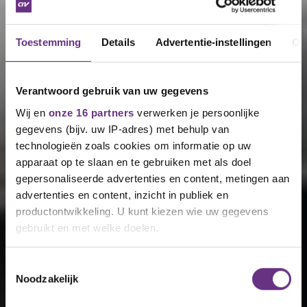
Toestemming
Details
Advertentie-instellingen
Ov
Verantwoord gebruik van uw gegevens
Wij en
onze 16 partners
verwerken je persoonlijke
gegevens (bijv. uw IP-adres) met behulp van
technologieën zoals cookies om informatie op uw
apparaat op te slaan en te gebruiken met als doel
gepersonaliseerde advertenties en content, metingen aan
advertenties en content, inzicht in publiek en
productontwikkeling. U kunt kiezen wie uw gegevens
gebruikt en met welke doelen.
Als u het toestaat, willen we ook graag:
Toestemmingsselectie
Noodzakelijk
Informatie verzamelen over uw geografische
locatie, die tot een paar meter nauwkeurig kan zijn