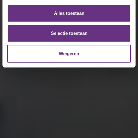
personaliseren, om functies voor social media te bieden
en om ons websiteverkeer te analyseren. Ook delen we
Alles toestaan
informatie over uw gebruik van onze site met onze
partners voor social media, adverteren en analyse. Deze
partners kunnen deze gegevens combineren met andere
Selectie toestaan
informatie die u aan ze heeft verstrekt of die ze hebben
verzameld op basis van uw gebruik van hun services.
Weigeren
U kunt uw toestemming op elk moment wijzigen of
intrekken via de
cookieverklaring
of door te klikken op
het ronde cookie-instellingenicoontje linksonder op de
pagina.