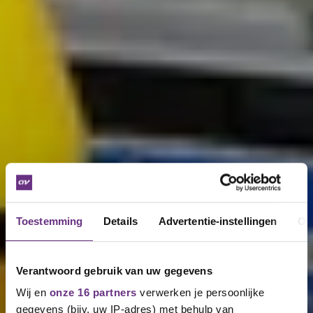
Toestemming
Details
Advertentie-instellingen
Ov
Verantwoord gebruik van uw gegevens
Wij en
onze 16 partners
verwerken je persoonlijke
gegevens (bijv. uw IP-adres) met behulp van