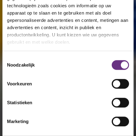
technologieën zoals cookies om informatie op uw
apparaat op te slaan en te gebruiken met als doel
gepersonaliseerde advertenties en content, metingen aan
advertenties en content, inzicht in publiek en
productontwikkeling. U kunt kiezen wie uw gegevens
gebruikt en met welke doelen.
Als u het toestaat, willen we ook graag:
Toestemmingsselectie
Noodzakelijk
Informatie verzamelen over uw geografische
locatie, die tot een paar meter nauwkeurig kan zijn
Uw apparaat identificeren door het actief te
Voorkeuren
scannen op specifieke eigenschappen (fingerprinting)
Lees meer over hoe uw persoonlijke gegevens worden
Statistieken
verwerkt en stel uw voorkeuren in het
detailgedeelte
in.
U kunt uw toestemming op elk moment wijzigen of
intrekken in de Cookieverklaring.
Marketing
We gebruiken cookies om content en advertenties te