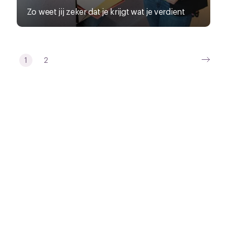
Zo weet jij zeker dat je krijgt wat je verdient
1
2