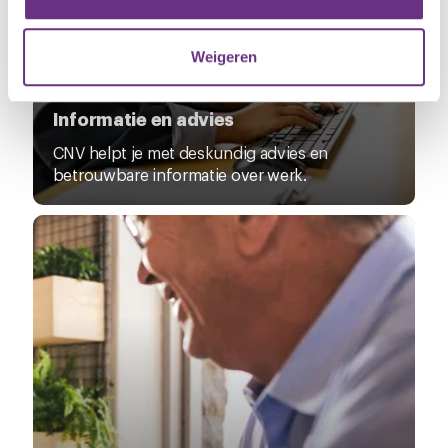
informatie die u aan ze heeft verstrekt of die ze hebben
verzameld op basis van uw gebruik van hun services.
Weigeren
U kunt uw toestemming op elk moment wijzigen of
intrekken via de
cookieverklaring
of door te klikken op
Informatie en advies
het ronde cookie-instellingenicoontje linksonder op de
CNV helpt je met deskundig advies en
pagina.
betrouwbare informatie over werk.