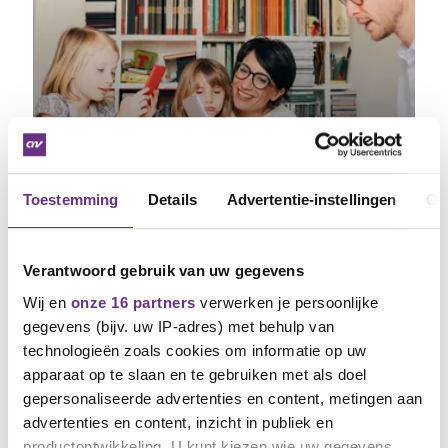
Collectieve zorgverzekering
Toestemming
Details
Advertentie-instellingen
Ov
Als CNV-lid profiteer je van korting op je
zorgverzekering....
Verantwoord gebruik van uw gegevens
Wij en
onze 16 partners
verwerken je persoonlijke
gegevens (bijv. uw IP-adres) met behulp van
technologieën zoals cookies om informatie op uw
apparaat op te slaan en te gebruiken met als doel
gepersonaliseerde advertenties en content, metingen aan
advertenties en content, inzicht in publiek en
productontwikkeling. U kunt kiezen wie uw gegevens