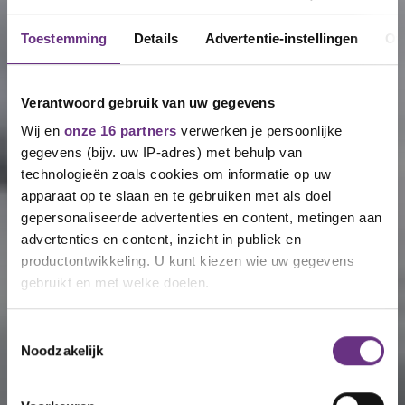
Toestemming
Details
Advertentie-instellingen
Ov
Verantwoord gebruik van uw gegevens
Wij en
onze 16 partners
verwerken je persoonlijke
gegevens (bijv. uw IP-adres) met behulp van
technologieën zoals cookies om informatie op uw
apparaat op te slaan en te gebruiken met als doel
gepersonaliseerde advertenties en content, metingen aan
advertenties en content, inzicht in publiek en
productontwikkeling. U kunt kiezen wie uw gegevens
gebruikt en met welke doelen.
Als u het toestaat, willen we ook graag:
Toestemmingsselectie
Noodzakelijk
Informatie verzamelen over uw geografische
locatie, die tot een paar meter nauwkeurig kan zijn
Uw apparaat identificeren door het actief te