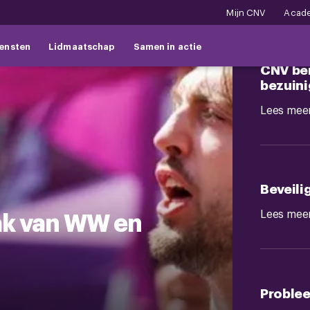
Mijn CNV
Acad
ensten
Lidmaatschap
Samen in actie
CNV ber
bezuini
Lees mee
Beveili
aak van WW en
Lees mee
Problee