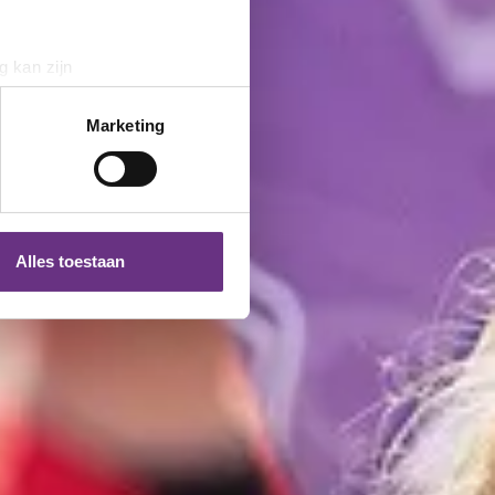
g kan zijn
erprinting)
t
detailgedeelte
in. U kunt uw
Marketing
 media te bieden en om ons
ze partners voor social
nformatie die u aan ze heeft
Alles toestaan
 te klikken op het ronde