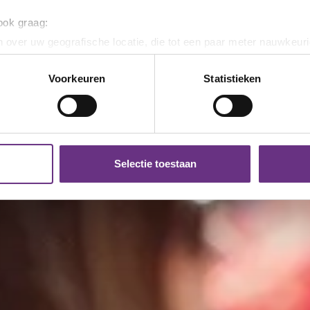
 ook graag:
 over uw geografische locatie, die tot een paar meter nauwkeuri
eren door het actief te scannen op specifieke eigenschappen (fing
onlijke gegevens worden verwerkt en stel uw voorkeuren in he
Voorkeuren
Statistieken
jzigen of intrekken in de Cookieverklaring.
ent en advertenties te personaliseren, om functies voor social
. Ook delen we informatie over uw gebruik van onze site met on
e. Deze partners kunnen deze gegevens combineren met andere i
Selectie toestaan
erzameld op basis van uw gebruik van hun services.
k moment wijzigen of intrekken via de
cookieverklaring
of door
inksonder op de pagina.