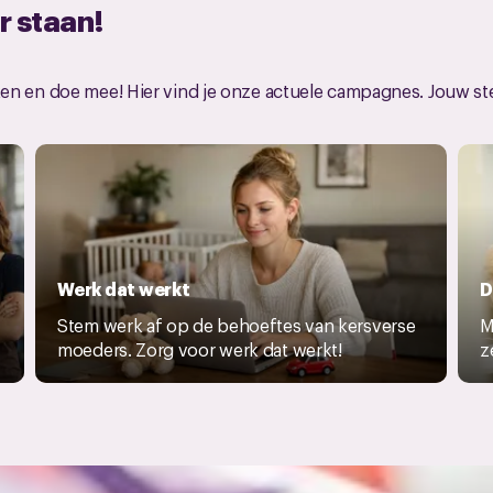
r staan!
 en doe mee! Hier vind je onze actuele campagnes. Jouw stem 
Werk dat werkt
D
Stem werk af op de behoeftes van kersverse
M
moeders. Zorg voor werk dat werkt!
z