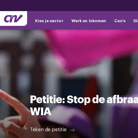
Kies je sector
Werk en inkomen
Cao's
Di
Petitie: Stop de afbr
WIA
Teken de petitie