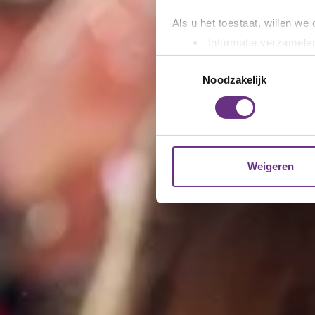
Als u het toestaat, willen we
Informatie verzamelen
Uw apparaat identific
Toestemmingsselectie
Lees meer over hoe uw perso
Noodzakelijk
toestemming op elk moment wi
We gebruiken cookies om cont
websiteverkeer te analyseren
media, adverteren en analys
Weigeren
verstrekt of die ze hebben v
U kunt uw toestemming op el
cookie-instellingenicoontje l