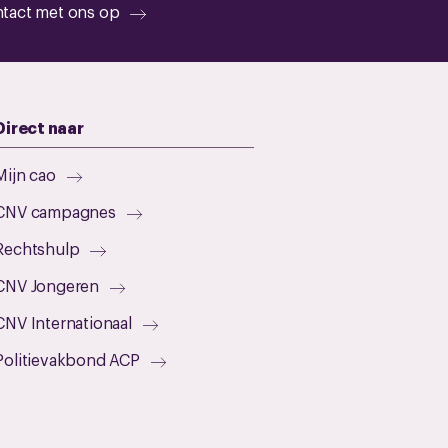
tact met ons op
Direct naar
Mijn cao
CNV campagnes
Rechtshulp
CNV Jongeren
CNV Internationaal
Politievakbond ACP