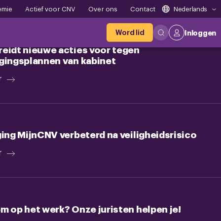
emie
Actief voor CNV
Over ons
Contact
Nederlands
Word lid
Inloggen
eidt nieuwe acties voor tegen
gingsplannen van kabinet
r
ging MijnCNV verbeterd na veiligheidsrisico
r
m op het werk? Onze juristen helpen je!