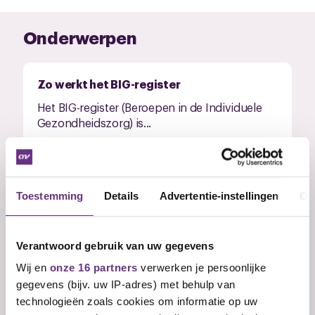
Onderwerpen
Zo werkt het BIG-register
Het BIG-register (Beroepen in de Individuele
Gezondheidszorg) is...
Toestemming
Details
Advertentie-instellingen
Ov
Minimumloon
Verantwoord gebruik van uw gegevens
Hoeveel geld je verdient verschilt. Je hebt
Wij en
onze 16 partners
verwerken je persoonlijke
minimaal recht op...
gegevens (bijv. uw IP-adres) met behulp van
technologieën zoals cookies om informatie op uw