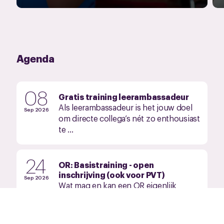
Agenda
08
Gratis training leerambassadeur
Als leerambassadeur is het jouw doel
Sep 2026
om directe collega’s nét zo enthousiast
te ...
24
OR: Basistraining - open
inschrijving (ook voor PVT)
Sep 2026
Wat mag en kan een OR eigenlijk
allemaal? En hoe ga jij als OR-lid te
werk om jouw collega’s zo goed
mogelijk te vertegenwoordigen?