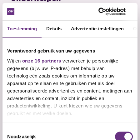
Minimumloon
Hoeveel geld je verdient verschilt. Je hebt
Toestemming
Details
Advertentie-instellingen
Ov
minimaal recht op...
Verantwoord gebruik van uw gegevens
Wij en
onze 16 partners
verwerken je persoonlijke
gegevens (bijv. uw IP-adres) met behulp van
technologieën zoals cookies om informatie op uw
apparaat op te slaan en te gebruiken met als doel
Zeggenschap op de werkvloer
gepersonaliseerde advertenties en content, metingen aan
Zeggenschap geeft je de mogelijkheid om mee
advertenties en content, inzicht in publiek en
te denken en te...
productontwikkeling. U kunt kiezen wie uw gegevens
gebruikt en met welke doelen.
Als u het toestaat, willen we ook graag:
Toestemmingsselectie
Noodzakelijk
Informatie verzamelen over uw geografische