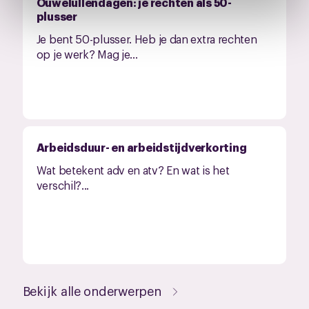
Ouwelullendagen: je rechten als 50-
intrekken via de
cookieverklaring
of door te klikken op
plusser
het ronde cookie-instellingenicoontje linksonder op de
pagina.
Je bent 50-plusser. Heb je dan extra rechten
op je werk? Mag je...
Arbeidsduur- en arbeidstijdverkorting
Wat betekent adv en atv? En wat is het
verschil?...
Bekijk alle onderwerpen