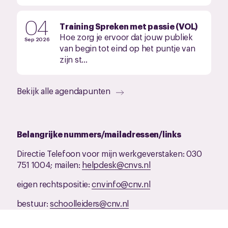
04
Training Spreken met passie (VOL)
Hoe zorg je ervoor dat jouw publiek
Sep 2026
van begin tot eind op het puntje van
zijn st...
Bekijk alle agendapunten
Belangrijke nummers/mailadressen/links
Directie Telefoon voor mijn werkgeverstaken: 030
751 1004; mailen:
helpdesk@cnvs.nl
eigen rechtspositie:
cnvinfo@cnv.nl
bestuur:
schoolleiders@cnv.nl
redactie SchoolleidendNL:
redactie@cnvs.nl