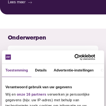
Lees meer
Onderwerpen
Word lid van CNV Schoolleiders en zorg
dat jouw stem meetelt
Als leidinggevende sta je midden in het
onderwijs. Je draagt...
Toestemming
Details
Advertentie-instellingen
Ov
Verantwoord gebruik van uw gegevens
Wij en
onze 16 partners
verwerken je persoonlijke
gegevens (bijv. uw IP-adres) met behulp van
De Lerarenbeurs
technologieën zoals cookies om informatie op uw