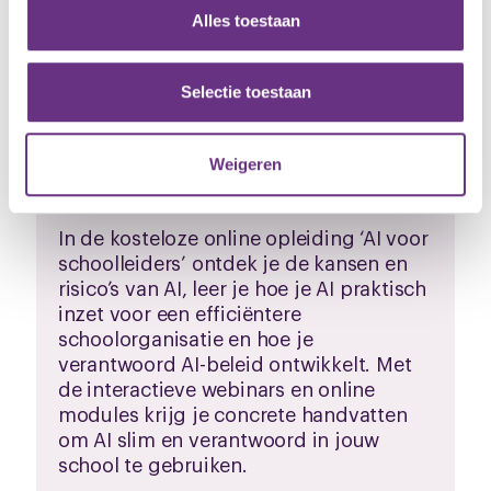
en om ons websiteverkeer te analyseren. Ook delen we
Alles toestaan
informatie over uw gebruik van onze site met onze
partners voor social media, adverteren en analyse. Deze
partners kunnen deze gegevens combineren met andere
Selectie toestaan
informatie die u aan ze heeft verstrekt of die ze hebben
verzameld op basis van uw gebruik van hun services.
Weigeren
Opleiding ‘AI voor schoolleiders’
U kunt uw toestemming op elk moment wijzigen of
intrekken via de
cookieverklaring
of door te klikken op
In de kosteloze online opleiding ‘AI voor
het ronde cookie-instellingenicoontje linksonder op de
schoolleiders’ ontdek je de kansen en
pagina.
risico’s van AI, leer je hoe je AI praktisch
inzet voor een efficiëntere
schoolorganisatie en hoe je
verantwoord AI-beleid ontwikkelt. Met
de interactieve webinars en online
modules krijg je concrete handvatten
om AI slim en verantwoord in jouw
school te gebruiken.