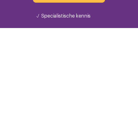
Specialistische kennis
Updates rondom jouw cao
Altijd de laatste actualiteiten