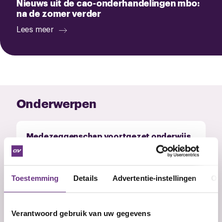
Nieuws uit de cao-onderhandelingen mbo:
na de zomer verder
Lees meer
Onderwerpen
Medezeggenschap voortgezet onderwijs
In het onderwijs is inspraak van werknemers,
ouders en leerlingen...
Toestemming
Details
Advertentie-instellingen
Ov
Verantwoord gebruik van uw gegevens