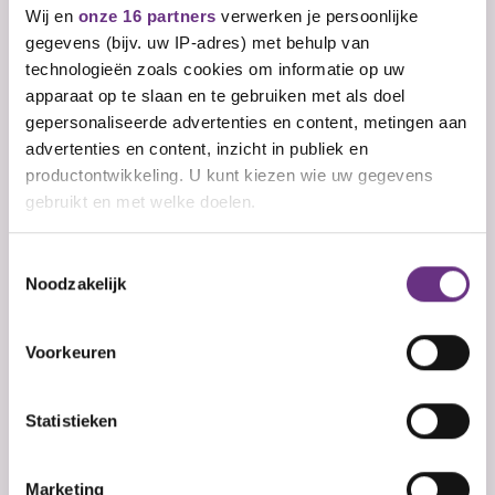
Wij en
onze 16 partners
verwerken je persoonlijke
De Lerarenbeurs
gegevens (bijv. uw IP-adres) met behulp van
technologieën zoals cookies om informatie op uw
Ben je bevoegd leraar? En wil je een opleiding
apparaat op te slaan en te gebruiken met als doel
aan een hbo of...
gepersonaliseerde advertenties en content, metingen aan
advertenties en content, inzicht in publiek en
productontwikkeling. U kunt kiezen wie uw gegevens
gebruikt en met welke doelen.
Als u het toestaat, willen we ook graag:
Toestemmingsselectie
Curriculumvernieuwing onderwijs
Noodzakelijk
Informatie verzamelen over uw geografische
De komende jaren verandert er veel in het
locatie, die tot een paar meter nauwkeurig kan zijn
curriculum van het...
Uw apparaat identificeren door het actief te
Voorkeuren
scannen op specifieke eigenschappen (fingerprinting)
Lees meer over hoe uw persoonlijke gegevens worden
Statistieken
verwerkt en stel uw voorkeuren in het
detailgedeelte
in.
U kunt uw toestemming op elk moment wijzigen of
intrekken in de Cookieverklaring.
Marketing