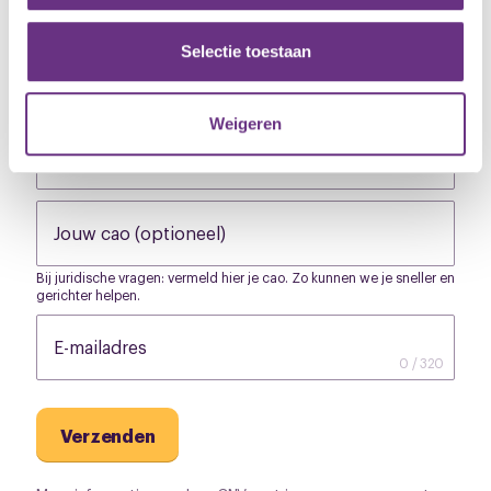
Tussenvoegsel(s) (optioneel)
None
partners voor social media, adverteren en analyse. Deze
partners kunnen deze gegevens combineren met andere
Selectie toestaan
informatie die u aan ze heeft verstrekt of die ze hebben
Achternaam
None
verzameld op basis van uw gebruik van hun services.
Weigeren
Postcode
None
U kunt uw toestemming op elk moment wijzigen of
intrekken via de
cookieverklaring
of door te klikken op
het ronde cookie-instellingenicoontje linksonder op de
Jouw cao (optioneel)
None
pagina.
Bij juridische vragen: vermeld hier je cao. Zo kunnen we je sneller en
gerichter helpen.
E-mailadres
None
0 / 320
Verzenden