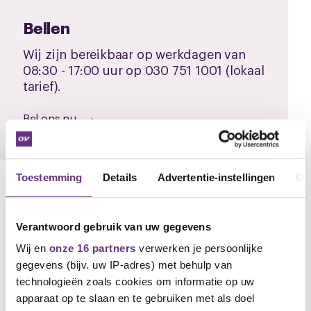
Bellen
Wij zijn bereikbaar op werkdagen van
08:30 - 17:00 uur op 030 751 1001 (lokaal
tarief).
Bel ons nu
Toestemming
Details
Advertentie-instellingen
Ov
Contactformulier
Verantwoord gebruik van uw gegevens
Of neem contact met ons op via onderstaand
formulier.
Wij en
onze 16 partners
verwerken je persoonlijke
gegevens (bijv. uw IP-adres) met behulp van
technologieën zoals cookies om informatie op uw
Onderwerp
apparaat op te slaan en te gebruiken met als doel