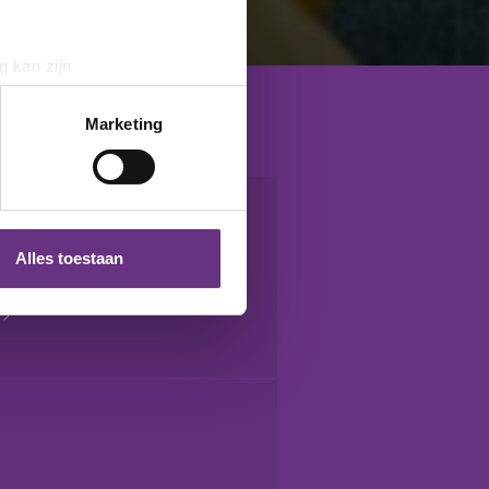
g kan zijn
erprinting)
t
detailgedeelte
in. U kunt uw
Marketing
 media te bieden en om ons
ze partners voor social
nformatie die u aan ze heeft
Alles toestaan
 te klikken op het ronde