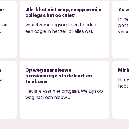
ar
‘Als ik het niet snap, snappen mijn
Zo w
collega’s het ook niet’
In he
naar
Verantwoordingsorganen houden
pens
.
een oogje in het zeil bij alles wat...
versc
n
Op weg naar nieuwe
Min
pensioenregels in de land- en
al
Hoeve
tuinbouw
.
hebt 
Het is je vast niet ontgaan. We zijn op
weg naar een nieuw...