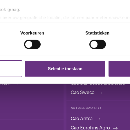
 ook graag:
 over uw geografische locatie, die tot een paar meter nauwkeuri
eren door het actief te scannen op specifieke eigenschappen (fing
onlijke gegevens worden verwerkt en stel uw voorkeuren in he
Voorkeuren
Statistieken
Cao's bedrijven
jzigen of intrekken in de Cookieverklaring.
ent en advertenties te personaliseren, om functies voor social
CAO'S IN ONDERHANDELING (4)
. Ook delen we informatie over uw gebruik van onze site met on
tuur
Cao Agterberg
e. Deze partners kunnen deze gegevens combineren met andere i
Selectie toestaan
ng
Cao Gebr. van Kessel
erzameld op basis van uw gebruik van hun services.
anten
Cao DLF Seeds & Science
k moment wijzigen of intrekken via de
cookieverklaring
of door
Cao Sweco
inksonder op de pagina.
ACTUELE CAO'S (7)
Cao Antea
Cao Eurofins Agro