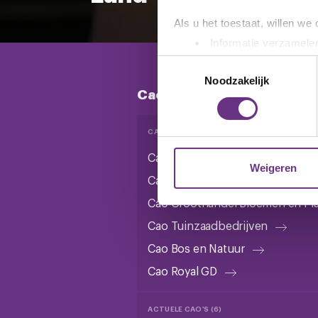
Als u het toestaat, willen we
Informatie verzamelen
Uw apparaat identific
Toestemmingsselectie
Lees meer over hoe uw perso
Noodzakelijk
Cao's bedrijfstakken
toestemming op elk moment wi
We gebruiken cookies om cont
CAO'S IN ONDERHANDELING (6)
websiteverkeer te analyseren
Cao Groen, Grond en Infrastruc
media, adverteren en analys
Weigeren
Cao Agrarische Bedrijfsverzorgi
verstrekt of die ze hebben v
Cao Groothandel Bloemen en Pl
U kunt uw toestemming op el
Cao Tuinzaadbedrijven
cookie-instellingenicoontje l
Cao Bos en Natuur
Cao Royal GD
ACTUELE CAO'S (6)