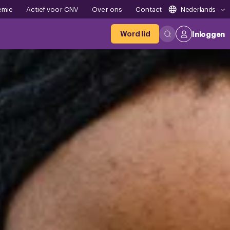
emie
Actief voor CNV
Over ons
Contact
Nederlands
Word lid
Inloggen