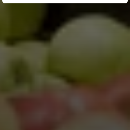
intrekken via de
cookieverklaring
of door te klikken op
het ronde cookie-instellingenicoontje linksonder op de
pagina.