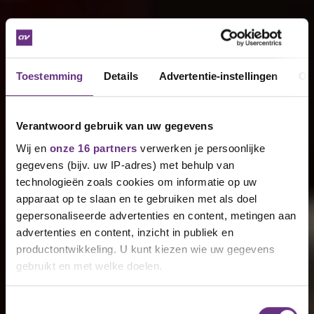
Toestemming
Details
Advertentie-instellingen
Ov
Verantwoord gebruik van uw gegevens
Wij en
onze 16 partners
verwerken je persoonlijke
gegevens (bijv. uw IP-adres) met behulp van
technologieën zoals cookies om informatie op uw
apparaat op te slaan en te gebruiken met als doel
gepersonaliseerde advertenties en content, metingen aan
advertenties en content, inzicht in publiek en
productontwikkeling. U kunt kiezen wie uw gegevens
gebruikt en met welke doelen.
Als u het toestaat, willen we ook graag:
Toestemmingsselectie