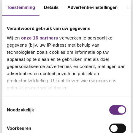
Toestemming
Details
Advertentie-instellingen
Ov
Verantwoord gebruik van uw gegevens
Wij en
onze 16 partners
verwerken je persoonlijke
gegevens (bijv. uw IP-adres) met behulp van
technologieën zoals cookies om informatie op uw
apparaat op te slaan en te gebruiken met als doel
11 mei 2026
gepersonaliseerde advertenties en content, metingen aan
Ultimatum aan kabinet: haal plannen
advertenties en content, inzicht in publiek en
voor WW, WIA en AOW van tafel
productontwikkeling. U kunt kiezen wie uw gegevens
Als kabinet eisen van vakbonden niet inwilligt,
gebruikt en met welke doelen.
volgen landelijke acties
Als u het toestaat, willen we ook graag:
Toestemmingsselectie
Noodzakelijk
Informatie verzamelen over uw geografische
locatie, die tot een paar meter nauwkeurig kan zijn
Uw apparaat identificeren door het actief te
Voorkeuren
scannen op specifieke eigenschappen (fingerprinting)