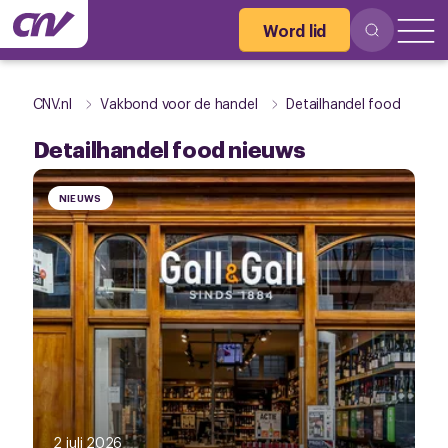
Word lid
CNV.nl
Vakbond voor de handel
Detailhandel food
Detailhandel food nieuws
NIEUWS
2 juli 2026