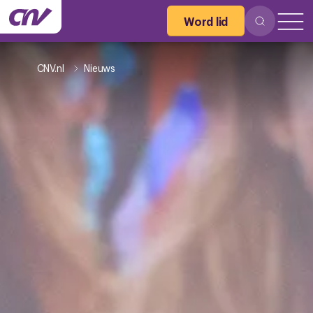
Word lid
CNV.nl
Nieuws