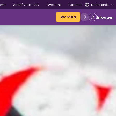
emie
Actief voor CNV
Over ons
Contact
Nederlands
Word lid
Inloggen