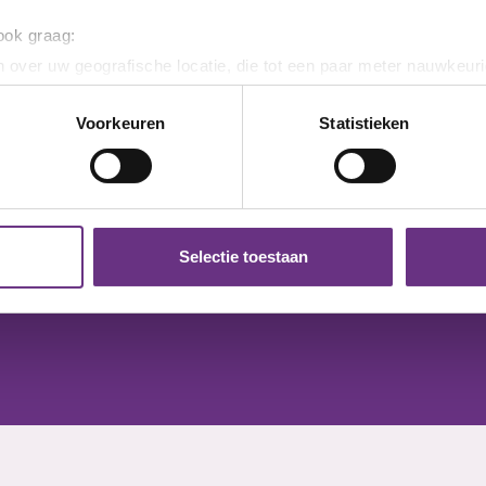
 ook graag:
 over uw geografische locatie, die tot een paar meter nauwkeuri
eren door het actief te scannen op specifieke eigenschappen (fing
onlijke gegevens worden verwerkt en stel uw voorkeuren in he
Voorkeuren
Statistieken
Cao's bedrijven
jzigen of intrekken in de Cookieverklaring.
ent en advertenties te personaliseren, om functies voor social
ACTUELE CAO'S (1)
. Ook delen we informatie over uw gebruik van onze site met on
Cao VanDijk
e. Deze partners kunnen deze gegevens combineren met andere i
Selectie toestaan
erzameld op basis van uw gebruik van hun services.
k moment wijzigen of intrekken via de
cookieverklaring
of door
inksonder op de pagina.