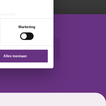
g kan zijn
erprinting)
t
detailgedeelte
in. U kunt uw
Marketing
 media te bieden en om ons
ze partners voor social
nformatie die u aan ze heeft
Alles toestaan
 te klikken op het ronde