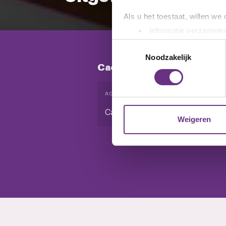
Als u het toestaat, willen we
Informatie verzamelen
Uw apparaat identific
Toestemmingsselectie
Lees meer over hoe uw perso
Noodzakelijk
Cao's bedrijfstakken
toestemming op elk moment wi
We gebruiken cookies om cont
ACTUELE CAO'S (1)
websiteverkeer te analyseren
Cao Uitgeverijbedrijf (BTU)
media, adverteren en analys
Weigeren
verstrekt of die ze hebben v
U kunt uw toestemming op el
cookie-instellingenicoontje l