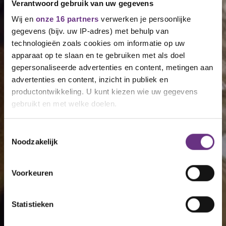
Verantwoord gebruik van uw gegevens
Wij en
onze 16 partners
verwerken je persoonlijke
gegevens (bijv. uw IP-adres) met behulp van
technologieën zoals cookies om informatie op uw
apparaat op te slaan en te gebruiken met als doel
gepersonaliseerde advertenties en content, metingen aan
advertenties en content, inzicht in publiek en
productontwikkeling. U kunt kiezen wie uw gegevens
gebruikt en met welke doelen.
Als u het toestaat, willen we ook graag:
Toestemmingsselectie
Noodzakelijk
Informatie verzamelen over uw geografische
locatie, die tot een paar meter nauwkeurig kan zijn
Uw apparaat identificeren door het actief te
Voorkeuren
scannen op specifieke eigenschappen (fingerprinting)
Lees meer over hoe uw persoonlijke gegevens worden
Statistieken
verwerkt en stel uw voorkeuren in het
detailgedeelte
in.
U kunt uw toestemming op elk moment wijzigen of