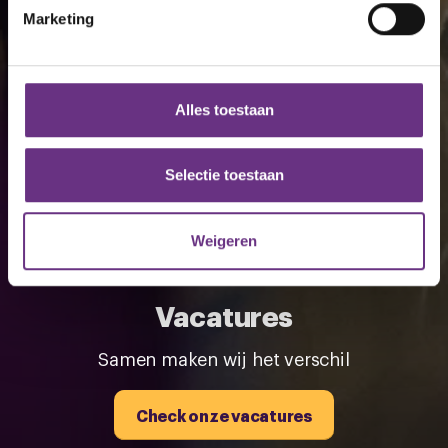
intrekken in de Cookieverklaring.
Marketing
We gebruiken cookies om content en advertenties te
personaliseren, om functies voor social media te bieden
en om ons websiteverkeer te analyseren. Ook delen we
Alles toestaan
informatie over uw gebruik van onze site met onze
partners voor social media, adverteren en analyse. Deze
partners kunnen deze gegevens combineren met andere
Selectie toestaan
informatie die u aan ze heeft verstrekt of die ze hebben
verzameld op basis van uw gebruik van hun services.
Weigeren
U kunt uw toestemming op elk moment wijzigen of
intrekken via de
cookieverklaring
of door te klikken op
Vacatures
het ronde cookie-instellingenicoontje linksonder op de
pagina.
Samen maken wij het verschil
Check onze vacatures