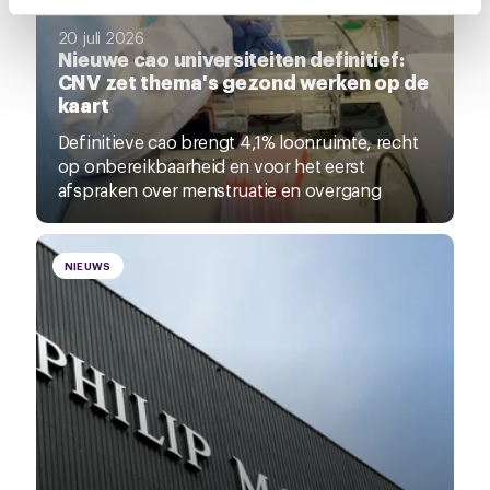
intrekken via de
cookieverklaring
of door te klikken op
20 juli 2026
het ronde cookie-instellingenicoontje linksonder op de
Nieuwe cao universiteiten definitief:
pagina.
CNV zet thema's gezond werken op de
kaart
Definitieve cao brengt 4,1% loonruimte, recht
op onbereikbaarheid en voor het eerst
afspraken over menstruatie en overgang
NIEUWS