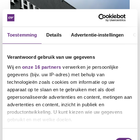
Toestemming
Details
Advertentie-instellingen
Ov
23 juli 2026
CNV: Actiedruk levert alsnog cao-
Verantwoord gebruik van uw gegevens
resultaat op bij Philip Morris
Wij en
onze 16 partners
verwerken je persoonlijke
Stakingen voorlopig van de baan bij
gegevens (bijv. uw IP-adres) met behulp van
tabaksfabrikant in Bergen op Zoom
technologieën zoals cookies om informatie op uw
apparaat op te slaan en te gebruiken met als doel
gepersonaliseerde advertenties en content, metingen aan
advertenties en content, inzicht in publiek en
productontwikkeling. U kunt kiezen wie uw gegevens
gebruikt en met welke doelen.
Als u het toestaat, willen we ook graag:
Toestemmingsselectie