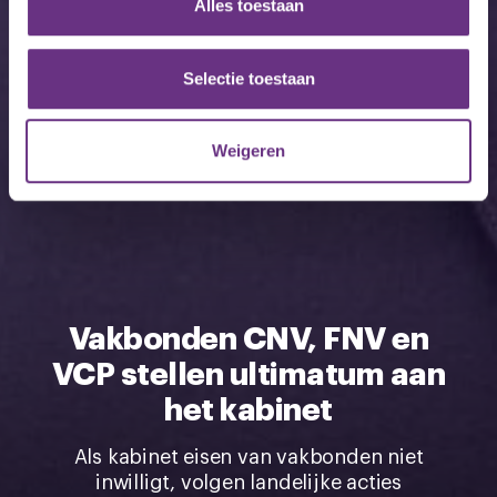
Alles toestaan
informatie over uw gebruik van onze site met onze
partners voor social media, adverteren en analyse. Deze
partners kunnen deze gegevens combineren met andere
Selectie toestaan
informatie die u aan ze heeft verstrekt of die ze hebben
verzameld op basis van uw gebruik van hun services.
Weigeren
U kunt uw toestemming op elk moment wijzigen of
intrekken via de
cookieverklaring
of door te klikken op
het ronde cookie-instellingenicoontje linksonder op de
pagina.
Vakbonden CNV, FNV en
VCP stellen ultimatum aan
het kabinet
Als kabinet eisen van vakbonden niet
inwilligt, volgen landelijke acties