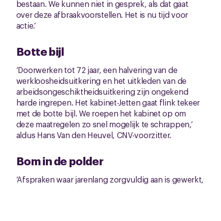
bestaan. We kunnen niet in gesprek, als dat gaat
over deze afbraakvoorstellen. Het is nu tijd voor
actie.’
Botte bijl
‘Doorwerken tot 72 jaar, een halvering van de
werkloosheidsuitkering en het uitkleden van de
arbeidsongeschiktheidsuitkering zijn ongekend
harde ingrepen. Het kabinet-Jetten gaat flink tekeer
met de botte bijl. We roepen het kabinet op om
deze maatregelen zo snel mogelijk te schrappen,’
aldus Hans Van den Heuvel, CNV-voorzitter.
Bom in de polder
‘Afspraken waar jarenlang zorgvuldig aan is gewerkt,
worden met één pennenstreek van tafel geveegd.
Een bom in de polder. Dit is geen doordacht beleid,
maar een afbraak van werknemersrechten,’ stelt Nic