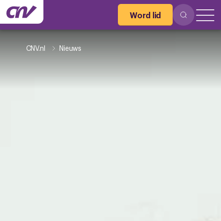
Word lid
CNV.nl
Nieuws